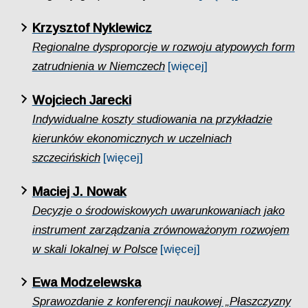
Krzysztof Nyklewicz
Regionalne dysproporcje w rozwoju atypowych form
zatrudnienia w Niemczech
[więcej]
Wojciech Jarecki
Indywidualne koszty studiowania na przykładzie
kierunków ekonomicznych w uczelniach
szczecińskich
[więcej]
Maciej J. Nowak
Decyzje o środowiskowych uwarunkowaniach jako
instrument zarządzania zrównoważonym rozwojem
w skali lokalnej w Polsce
[więcej]
Ewa Modzelewska
Sprawozdanie z konferencji naukowej „Płaszczyzny