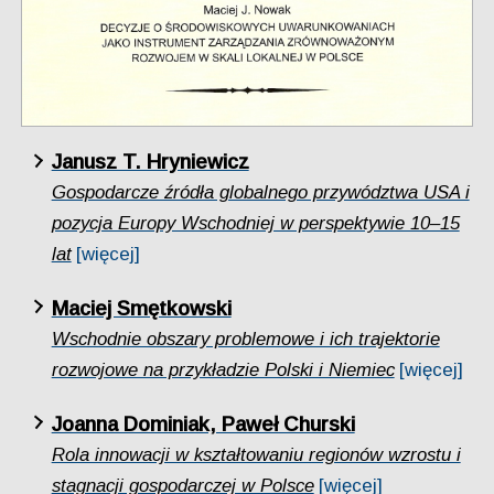
Janusz T. Hryniewicz
Gospodarcze źródła globalnego przywództwa USA i
pozycja Europy Wschodniej w perspektywie 10–15
lat
[więcej]
Maciej Smętkowski
Wschodnie obszary problemowe i ich trajektorie
rozwojowe na przykładzie Polski i Niemiec
[więcej]
Joanna Dominiak, Paweł Churski
Rola innowacji w kształtowaniu regionów wzrostu i
stagnacji gospodarczej w Polsce
[więcej]