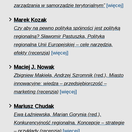
zarządzania w samorządzie terytorialnym”
[więcej]
Marek Kozak
Czy aby na pewno polityka spójności jest polityką
regionalną? Sławomir Pastuszka, Polityka
regionalna Unii Europejskiej – cele narzędzia,
efekty (recenzja)
[więcej]
Maciej J. Nowak
Zbigniew Makieła, Andrzej Szromnik (red.), Miasto
innowacyjne: wiedza – przedsiębiorczość –
marketing (recenzja)
[więcej]
Mariusz Chudak
Ewa Łaźniewska, Marian Gorynia (red.),
Konkurencyjność regionalna. Koncepcje – strategie
– przykłady (recenzja)
[więcej]