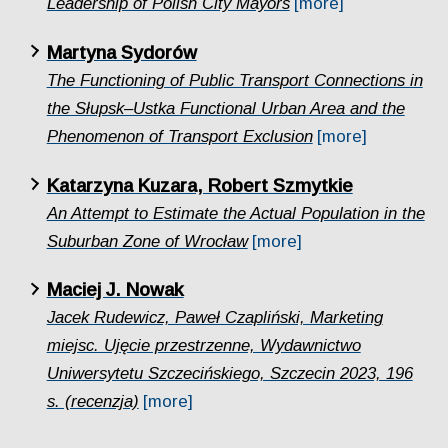
Leadership of Polish City Mayors
[more]
Martyna Sydorów
The Functioning of Public Transport Connections in
the Słupsk–Ustka Functional Urban Area and the
Phenomenon of Transport Exclusion
[more]
Katarzyna Kuzara, Robert Szmytkie
An Attempt to Estimate the Actual Population in the
Suburban Zone of Wrocław
[more]
Maciej J. Nowak
Jacek Rudewicz, Paweł Czapliński, Marketing
miejsc. Ujęcie przestrzenne, Wydawnictwo
Uniwersytetu Szczecińskiego, Szczecin 2023, 196
s. (recenzja)
[more]