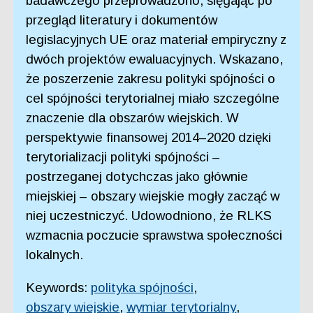
badawczego przeprowadzono, sięgając po
przegląd literatury i dokumentów
legislacyjnych UE oraz materiał empiryczny z
dwóch projektów ewaluacyjnych. Wskazano,
że poszerzenie zakresu polityki spójności o
cel spójności terytorialnej miało szczególne
znaczenie dla obszarów wiejskich. W
perspektywie finansowej 2014–2020 dzięki
terytorializacji polityki spójności –
postrzeganej dotychczas jako głównie
miejskiej – obszary wiejskie mogły zacząć w
niej uczestniczyć. Udowodniono, że RLKS
wzmacnia poczucie sprawstwa społeczności
lokalnych.
Keywords:
polityka spójności
,
obszary wiejskie
,
wymiar terytorialny
,