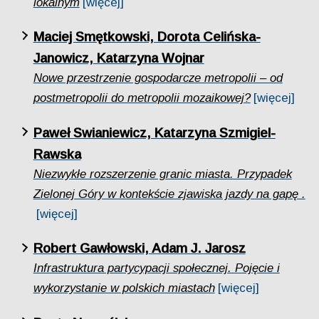
lokalnym
[więcej]
Maciej Smętkowski, Dorota Celińska-
Janowicz, Katarzyna Wojnar
Nowe przestrzenie gospodarcze metropolii – od
postmetropolii do metropolii mozaikowej?
[więcej]
Paweł Swianiewicz, Katarzyna Szmigiel-
Rawska
Niezwykłe rozszerzenie granic miasta. Przypadek
Zielonej Góry w kontekście zjawiska jazdy na gapę .
[więcej]
Robert Gawłowski, Adam J. Jarosz
Infrastruktura partycypacji społecznej. Pojęcie i
wykorzystanie w polskich miastach
[więcej]