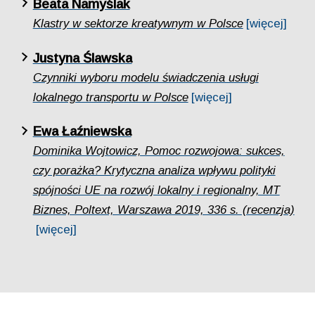
Beata Namyślak
Klastry w sektorze kreatywnym w Polsce
[więcej]
Justyna Ślawska
Czynniki wyboru modelu świadczenia usługi
lokalnego transportu w Polsce
[więcej]
Ewa Łaźniewska
Dominika Wojtowicz, Pomoc rozwojowa: sukces,
czy porażka? Krytyczna analiza wpływu polityki
spójności UE na rozwój lokalny i regionalny, MT
Biznes, Poltext, Warszawa 2019, 336 s. (recenzja)
[więcej]