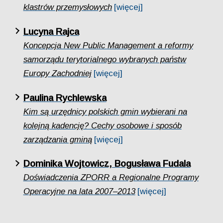
klastrów przemysłowych
[więcej]
Lucyna Rajca
Koncepcja New Public Management a reformy
samorządu terytorialnego wybranych państw
Europy Zachodniej
[więcej]
Paulina Rychlewska
Kim są urzędnicy polskich gmin wybierani na
kolejną kadencję? Cechy osobowe i sposób
zarządzania gminą
[więcej]
Dominika Wojtowicz, Bogusława Fudala
Doświadczenia ZPORR a Regionalne Programy
Operacyjne na lata 2007–2013
[więcej]