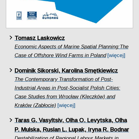
Tomasz Laskowicz
Economic Aspects of Marine Spatial Planning:The
Case of Offshore Wind Farms in Poland
[więcej]
Dominik Sikorski, Karolina Smętkiewicz
The Contemporary Transformation of Post-
Industrial Areas in Post-Socialist Polish Cities:
Case Studies from Wrocław (Kleczków) and
Kraków (Zabłocie)
[więcej]
Taras G. Vasyltsiv, Olha O. Levytska, Olha
P. Mulska, Ruslan L. Lupak, Iryna R. Bodnar
Destabilization of Regional Labour Markets in