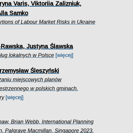
na Varis, Viktoriia Zalizniuk,
Alla Samko
tions of Labour Market Risks in Ukraine
l-Rawska, Justyna Ślawska
ług lokalnych w Polsce
[więcej]
rzemysław Śleszyński
zaniu miejscowych planów
estrzennego w polskich gminach.
ry
[więcej]
haw, Brian Webb, International Planning
on, Palgrave Macmillan, Singapore 2023,