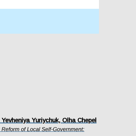
, Yevheniya Yuriychuk, Olha Chepel
he Reform of Local Self-Government: