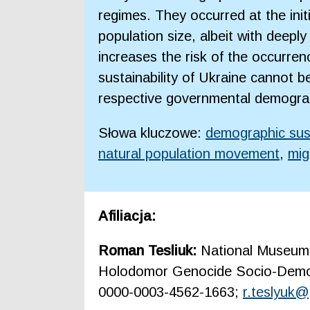
regimes. They occurred at the init
population size, albeit with deepl
increases the risk of the occurr
sustainability of Ukraine cannot b
respective governmental demograp
Słowa kluczowe:
demographic sust
natural population movement
,
mig
Afiliacja:
Roman Tesliuk:
National Museum 
Holodomor Genocide Socio-Demogr
0000-0003-4562-1663;
r.teslyuk