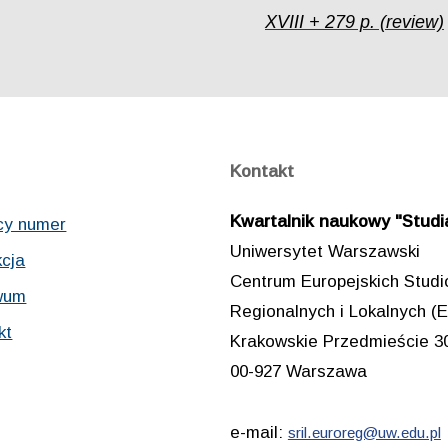
XVIII + 279 p. (review)
Kontakt
Kwartalnik naukowy "Studia
cy numer
Uniwersytet Warszawski
cja
Centrum Europejskich Stud
wum
Regionalnych i Lokalnych
kt
Krakowskie Przedmieście 3
00-927 Warszawa
e-mail:
sril.euroreg@uw.edu.pl