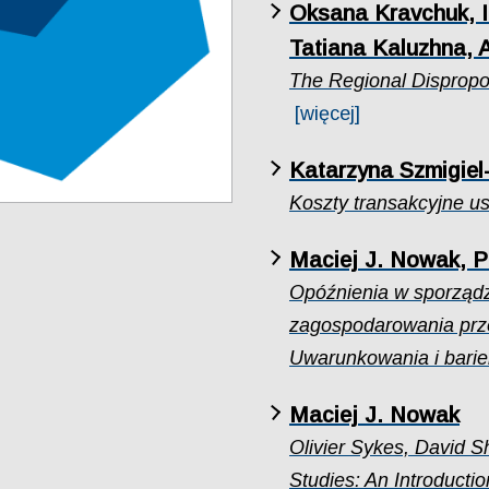
Oksana Kravchuk, Iry
Tatiana Kaluzhna, 
The Regional Dispropor
[więcej]
Katarzyna Szmigie
Koszty transakcyjne us
Maciej J. Nowak, P
Opóźnienia w sporząd
zagospodarowania prz
Uwarunkowania i barie
Maciej J. Nowak
Olivier Sykes, David S
Studies: An Introducti