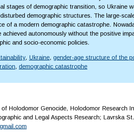
ial stages of demographic transition, so Ukraine w
y disturbed demographic structures. The large-scal
ence of a modern demographic catastrophe. Nowad
e achieved autonomously without the positive impa
hic and socio-economic policies.
ainability
,
Ukraine
,
gender-age structure of the p
ration
,
demographic catastrophe
of Holodomor Genocide, Holodomor Research Ins
aphic and Legal Aspects Research; Lavrska St.,
@gmail.com