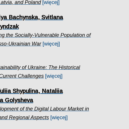
Latvia, and Poland
[więcej]
ya Bachynska, Svitlana
Ryndzak
ng the Socially‑Vulnerable Population of
sso-Ukrainian War
[więcej]
nability of Ukraine: The Historical
 Current Challenges
[więcej]
Yuliia Shypulina, Nataliia
iia Golysheva
lopment of the Digital Labour Market in
 and Regional Aspects
[więcej]