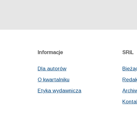
Informacje
SRiL
Dla autorów
Bieżą
O kwartalniku
Redak
Etyka wydawnicza
Archi
Konta