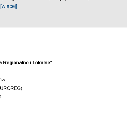
[więcej]
 Regionalne i Lokalne"
iów
 (EUROREG)
0