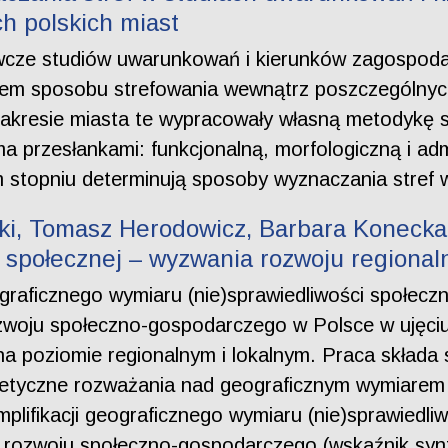
h polskich miast
wcze studiów uwarunkowań i kierunków zagospoda
ątem sposobu strefowania wewnątrz poszczególnyc
akresie miasta te wypracowały własną metodykę s
ma przesłankami: funkcjonalną, morfologiczną i ad
 stopniu determinują sposoby wyznaczania stref 
ki, Tomasz Herodowicz, Barbara Konecka
 społecznej – wyzwania rozwoju regional
graficznego wymiaru (nie)sprawiedliwości społeczn
woju społeczno-gospodarczego w Polsce w ujęciu 
 na poziomie regionalnym i lokalnym. Praca składa
ntetyczne rozważania nad geograficznym wymiarem 
mplifikacji geograficznego wymiaru (nie)sprawiedli
 rozwoju społeczno-gospodarczego (wskaźnik syn