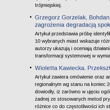
trójmiejskiej.
Grzegorz Gorzelak, Bohdan 
zagrożenia degradacją spo
Artykuł przedstawia próbę identy
10 wybranych miast wskazuje różn
autorzy ukazują i oceniają dział
transformacji systemowej w wymia
Wioletta Kawiecka. Przeksz
Artykuł zawiera omówienie oraz a
regionalnym wg stanu na koniec 2
dowiodły, iż zarówno w ujęciu og
żadnej ze stosowanych metod pry
różnice co do częstotliwości ich