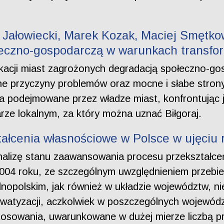
Jałowiecki, Marek Kozak, Maciej Smętko
łeczno-gospodarczą w warunkach transfo
fikacji miast zagrożonych degradacją społeczno-g
e przyczyny problemów oraz mocne i słabe strony
ania podejmowane przez władze miast, konfrontują
rze lokalnym, za który można uznać Biłgoraj.
tałcenia własnościowe w Polsce w ujęciu
nalizę stanu zaawansowania procesu przekształce
004 roku, ze szczególnym uwzględnieniem przebie
ólnopolskim, jak również w układzie województw, 
watyzacji, aczkolwiek w poszczególnych wojewód
 stosowania, uwarunkowane w dużej mierze liczbą 