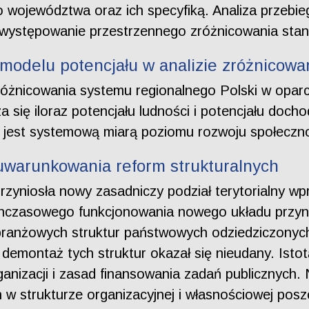
 województwa oraz ich specyfiką. Analiza przebie
 występowanie przestrzennego zróżnicowania sta
modelu potencjału w analizie zróżnicowan
różnicowania systemu regionalnego Polski w oparc
ię iloraz potencjału ludności i potencjału docho
y jest systemową miarą poziomu rozwoju społecz
uwarunkowania reform strukturalnych
 przyniosła nowy zasadniczy podział terytorialny 
chczasowego funkcjonowania nowego układu przyn
ie branżowych struktur państwowych odziedziczony
demontaż tych struktur okazał się nieudany. Istot
anizacji i zasad finansowania zadań publicznych.
w strukturze organizacyjnej i własnościowej poszc