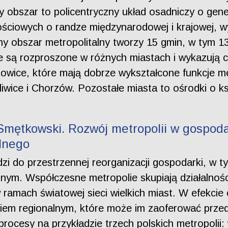
 obszar to policentryczny układ osadniczy o genez
ściowych o randze międzynarodowej i krajowej, wy
ny obszar metropolitalny tworzy 15 gmin, w tym 1
e są rozproszone w różnych miastach i wykazują c
owice, które mają dobrze wykształcone funkcje m
wice i Chorzów. Pozostałe miasta to ośrodki o ksz
Smętkowski. Rozwój metropolii w gospoda
alnego
 do przestrzennej reorganizacji gospodarki, w ty
alnym. Współczesne metropolie skupiają działalnoś
 ramach światowej sieci wielkich miast. W efekci
niem regionalnym, które może im zaoferować prze
procesy na przykładzie trzech polskich metropolii: