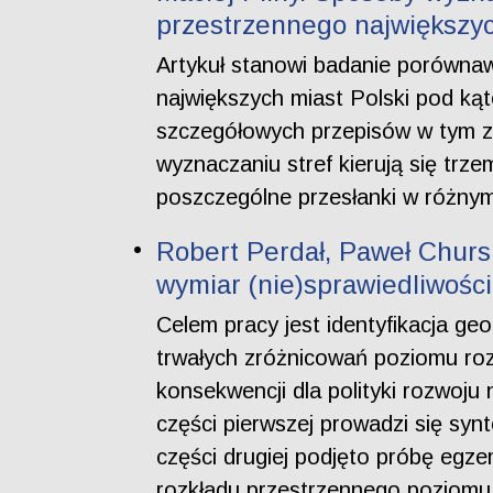
przestrzennego największyc
Artykuł stanowi badanie porówna
największych miast Polski pod k
szczegółowych przepisów w tym z
wyznaczaniu stref kierują się trze
poszczególne przesłanki w różnym
Robert Perdał, Paweł Churs
wymiar (nie)sprawiedliwości
Celem pracy jest identyfikacja geo
trwałych zróżnicowań poziomu roz
konsekwencji dla polityki rozwoju
części pierwszej prowadzi się sy
części drugiej podjęto próbę egze
rozkładu przestrzennego poziomu