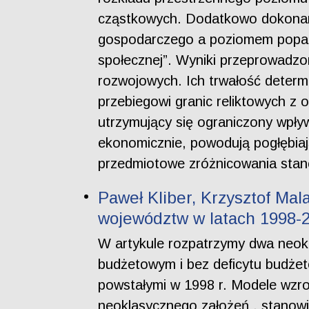
cząstkowych. Dodatkowo dokonano
gospodarczego a poziomem poparcia
społecznej”. Wyniki przeprowadzo
rozwojowych. Ich trwałość determ
przebiegowi granic reliktowych z o
utrzymujący się ograniczony wpł
ekonomicznie, powodują pogłębiaj
przedmiotowe zróżnicowania stano
Paweł Kliber, Krzysztof Mal
województw w latach 1998-2
W artykule rozpatrzymy dwa neo
budżetowym i bez deficytu budżet
powstałymi w 1998 r. Modele wzr
neoklasycznego założeń , stanowi