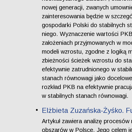
nowej generacji, zwanych umown
zainteresowania będzie w szczegó
gospodarki Polski do stabilnych
niego. Wyznaczenie wartości PKB 
założeniach przyjmowanych w mo
modeli wzrostu, zgodne z logiką 
zbieżności ścieżek wzrostu do sta
efektywnie zatrudnionego w stabi
stanach równowagi jako docelowe w
rozkład PKB na efektywnie pracu
w stabilnych stanach równowagi.
Elżbieta Zuzańska-Żyśko. F
Artykuł zawiera analizę procesów 
obszarów w Polsce. Jego celem je