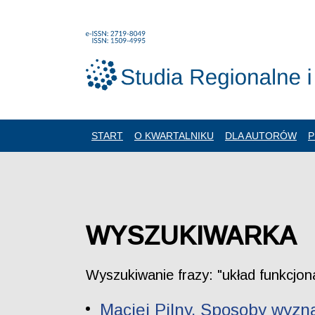
START
O KWARTALNIKU
DLA AUTORÓW
P
WYSZUKIWARKA
Wyszukiwanie frazy: "układ funkcjon
Maciej Pilny. Sposoby wyzn