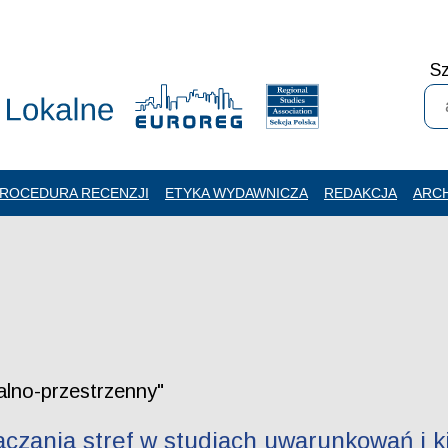
Sz
ROCEDURA RECENZJI
ETYKA WYDAWNICZA
REDAKCJA
ARC
alno-przestrzenny"
aczania stref w studiach uwarunkowań i