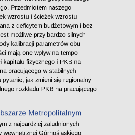
ego. Przedmiotem naszego
ek wzrostu i ścieżek wzrostu
ana z deficytem budżetowym i bez
est możliwe przy bardzo silnych
y kalibracji parametrów obu
ości mają one wpływ na tempo
i kapitału fizycznego i PKB na
na pracującego w stabilnych
ytanie, jak zmieni się regionalny
alnego rozkładu PKB na pracującego
Obszarze Metropolitalnym
ym z najbardziej zaludnionych
ury wewnętrznej Górnośląskiego