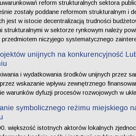
uwarunkowań reform strukturalnych sektora publi
śnie zostały poddane reformom strukturalnym i dec
ch jest w istocie decentralizacją trudności budże
mi strukturalnymi w sektorze rynkowym należy powi
ą przedmiotem niczyjego systematycznego zainter
ojektów unijnych na konkurencyjność Lub
iu
skiwania i wydatkowania środków unijnych przez s
 przez wskazanie wpływu zewnętrznego finansowan
nie warunków dyfuzji procesów rozwojowych w ukła
anie symbolicznego reżimu miejskiego na
u
90. większość istotnych aktorów lokalnych zjednoc