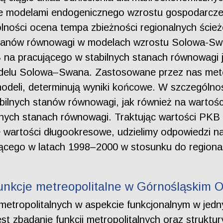
ie modelami endogenicznego wzrostu gospodarcz
lności ocena tempa zbieżności regionalnych ścież
 stanów równowagi w modelach wzrostu Solowa-Sw
na pracującego w stabilnych stanach równowagi j
delu Solowa–Swana. Zastosowane przez nas metod
modeli, determinują wyniki końcowe. W szczególn
bilnych stanów równowagi, jak również na wartośc
lnych stanach równowagi. Traktując wartości PKB 
artości długookresowe, udzielimy odpowiedzi na p
jącego w latach 1998–2000 w stosunku do region
unkcje metreopolitalne w Górnośląskim 
metropolitalnych w aspekcie funkcjonalnym w jedn
st zbadanie funkcji metropolitalnych oraz strukt