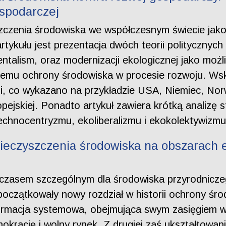
ospodarczej
szczenia środowiska we współczesnym świecie jak
ykułu jest prezentacja dwóch teorii politycznych
entalism, oraz modernizacji ekologicznej jako mo
emu ochrony środowiska w procesie rozwoju. Wska
, co wykazano na przykładzie USA, Niemiec, Norweg
ropejskiej. Ponadto artykuł zawiera krótką analizę 
chnocentryzmu, ekoliberalizmu i ekokolektywizmu
ieczyszczenia środowiska na obszarach 
ce czasem szczególnym dla środowiska przyrodnicze
oczątkowały nowy rozdział w historii ochrony śro
ormacja systemowa, obejmująca swym zasięgiem ws
rację i wolny rynek. Z drugiej zaś ukształtowanie