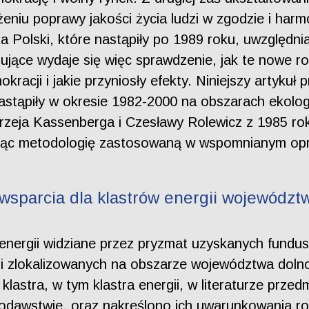
żeniu poprawy jakości życia ludzi w zgodzie i har
ka Polski, które nastąpiły po 1989 roku, uwzględ
sujące wydaje się więc sprawdzenie, jak te nowe r
kracji i jakie przyniosły efekty. Niniejszy artykuł
stąpiły w okresie 1982-2000 na obszarach ekolo
rzeja Kassenberga i Czesławy Rolewicz z 1985 r
ując metodologię zastosowaną w wspomnianym opr
sparcia dla klastrów energii województw
 energii widziane przez pryzmat uzyskanych fund
ii zlokalizowanych na obszarze województwa dolno
klastra, w tym klastra energii, w literaturze prze
wodawstwie, oraz nakreślono ich uwarunkowania ro