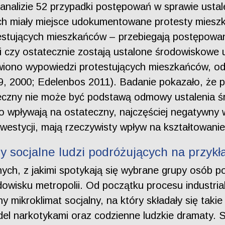
 analizie 52 przypadki postępowań w sprawie ust
rych miały miejsce udokumentowane protesty miesz
testujących mieszkańców – przebiegają postępowa
i czy ostatecznie zostają ustalone środowiskowe u
awiono wypowiedzi protestujących mieszkańców, odw
99, 2000; Edelenbos 2011). Badanie pokazało, że
łeczny nie może być podstawą odmowy ustalenia
o wpływają na ostateczny, najczęściej negatywny
nwestycji, mają rzeczywisty wpływ na kształtowanie 
y socjalne ludzi podróżujących na przyk
ych, z jakimi spotykają się wybrane grupy osób p
owisku metropolii. Od początku procesu industrial
y mikroklimat socjalny, na który składały się taki
el narkotykami oraz codzienne ludzkie dramaty. S