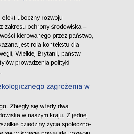
o efekt uboczny rozwoju
 z zakresu ochrony środowiska –
żliwości kierowanego przez państwo,
zana jest rola kontekstu dla
ii, Wielkiej Brytanii, państw
stylów prowadzenia polityki
.
ekologicznego zagrożenia w
go. Zbiegły się wtedy dwa
dowiska w naszym kraju. Z jednej
zelkie dziedziny życia społeczno-
 się w świecie nowej idei rozwoju