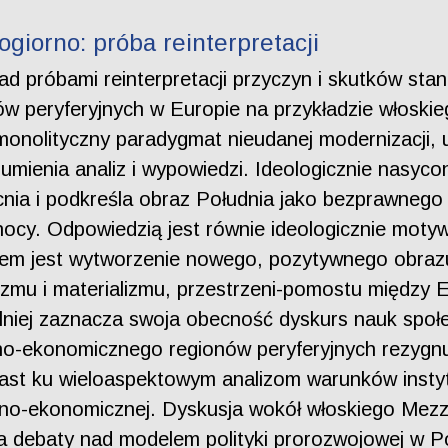
giorno: próba reinterpretacji
nad próbami reinterpretacji przyczyn i skutków s
w peryferyjnych w Europie na przykładzie włoski
onolityczny paradygmat nieudanej modernizacji, 
umienia analiz i wypowiedzi. Ideologicznie nasyco
cnia i podkreśla obraz Południa jako bezprawne
cy. Odpowiedzią jest równie ideologicznie motyw
lem jest wytworzenie nowego, pozytywnego obrazu
zmu i materializmu, przestrzeni-pomostu między E
ilniej zaznacza swoja obecność dyskurs nauk społ
o-ekonomicznego regionów peryferyjnych rezygnu
iast ku wieloaspektowym analizom warunków insty
czno-ekonomicznej. Dyskusja wokół włoskiego Mez
la debaty nad modelem polityki prorozwojowej w Po