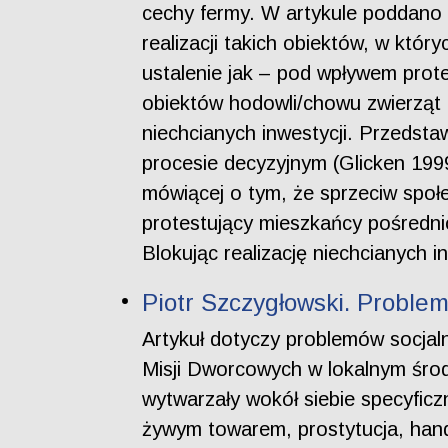
cechy fermy. W artykule poddano
realizacji takich obiektów, w któ
ustalenie jak – pod wpływem pro
obiektów hodowli/chowu zwierząt 
niechcianych inwestycji. Przedst
procesie decyzyjnym (Glicken 19
mówiącej o tym, że sprzeciw spo
protestujący mieszkańcy pośredni
Blokując realizację niechcianych i
Piotr Szczygłowski. Problem
Artykuł dotyczy problemów socjaln
Misji Dworcowych w lokalnym środ
wytwarzały wokół siebie specyficzn
żywym towarem, prostytucja, hand