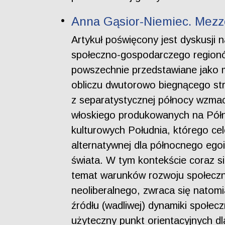
Anna Gąsior-Niemiec. Mezzo
Artykuł poświęcony jest dyskusji 
społeczno-gospodarczego regionó
powszechnie przedstawiane jako m
obliczu dwutorowo biegnącego str
z separatystycznej północy wzma
włoskiego produkowanych na Półno
kulturowych Południa, którego ce
alternatywnej dla północnego egoi
świata. W tym kontekście coraz s
temat warunków rozwoju społeczn
neoliberalnego, zwraca się natom
źródłu (wadliwej) dynamiki społe
użyteczny punkt orientacyjnych d