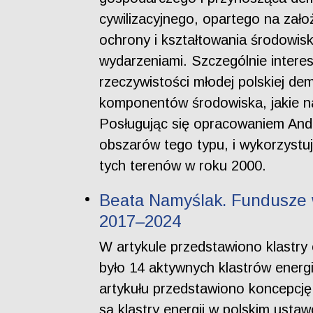
cywilizacyjnego, opartego na zało
ochrony i kształtowania środowis
wydarzeniami. Szczególnie intere
rzeczywistości młodej polskiej demo
komponentów środowiska, jakie na
Posługując się opracowaniem And
obszarów tego typu, i wykorzyst
tych terenów w roku 2000.
Beata Namyślak. Fundusze w
2017–2024
W artykule przedstawiono klastry
było 14 aktywnych klastrów energ
artykułu przedstawiono koncepcję 
są klastry energii w polskim usta