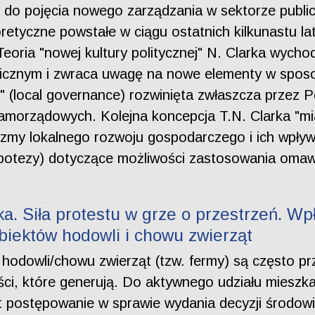
o do pojęcia nowego zarządzania w sektorze pub
retyczne powstałe w ciągu ostatnich kilkunastu l
 Teoria "nowej kultury politycznej" N. Clarka wyc
icznym i zwraca uwagę na nowe elementy w sposobi
" (local governance) rozwinięta zwłaszcza przez P
 samorządowych. Kolejna koncepcja T.N. Clarka "m
my lokalnego rozwoju gospodarczego i ich wpływ na 
hipotezy) dotyczące możliwości zastosowania oma
. Siła protestu w grze o przestrzeń. Wpł
biektów hodowli i chowu zwierząt
hodowli/chowu zwierząt (tzw. fermy) są często p
ości, które generują. Do aktywnego udziału mies
t postępowanie w sprawie wydania decyzji środowisk