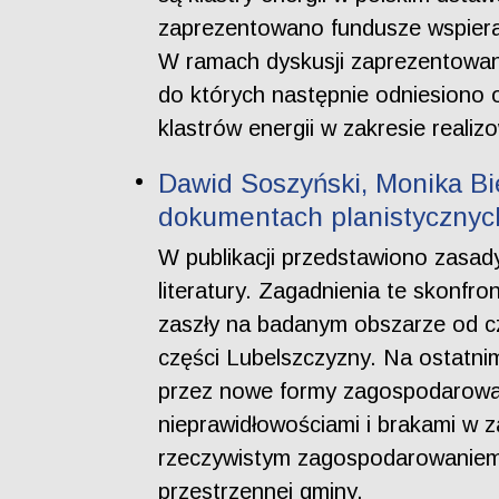
zaprezentowano fundusze wspierając
W ramach dyskusji zaprezentowano
do których następnie odniesiono
klastrów energii w zakresie reali
Dawid Soszyński, Monika Bie
dokumentach planistycznych
W publikacji przedstawiono zasady
literatury. Zagadnienia te skonfr
zaszły na badanym obszarze od cz
części Lubelszczyzny. Na ostatni
przez nowe formy zagospodarowan
nieprawidłowościami i brakami w z
rzeczywistym zagospodarowaniem 
przestrzennej gminy.