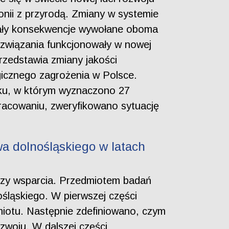
monii z przyrodą. Zmiany w systemie
niały konsekwencje wywołane oboma
ozwiązania funkcjonowały w nowej
 przedstawia zmiany jakości
gicznego zagrożenia w Polsce.
oku, w którym wyznaczono 27
acowaniu, zweryfikowano sytuację
a dolnośląskiego w latach
uszy wsparcia. Przedmiotem badań
śląskiego. W pierwszej części
dmiotu. Następnie zdefiniowano, czym
zwoju. W dalszej części