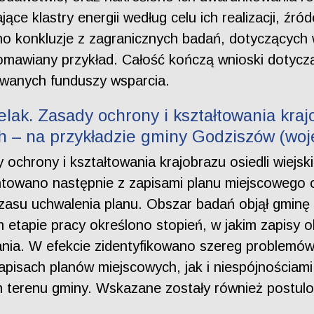
e klastry energii według celu ich realizacji, źród
 konkluzje z zagranicznych badań, dotyczących w
 omawiany przykład. Całość kończą wnioski dotyc
zowanych funduszy wsparcia.
lak. Zasady ochrony i kształtowania krajo
 – na przykładzie gminy Godziszów (woj
 ochrony i kształtowania krajobrazu osiedli wiej
ontowano następnie z zapisami planu miejscowego o
asu uchwalenia planu. Obszar badań objął gminę 
m etapie pracy określono stopień, w jakim zapisy 
ia. W efekcie zidentyfikowano szereg problemó
apisach planów miejscowych, jak i niespójnościami
terenu gminy. Wskazane zostały również postulow