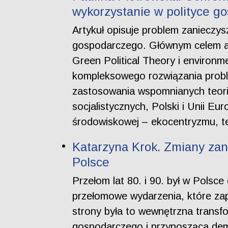
wykorzystanie w polityce g
Artykuł opisuje problem zanieczy
gospodarczego. Głównym celem art
Green Political Theory i environm
kompleksowego rozwiązania probl
zastosowania wspomnianych teorii
socjalistycznych, Polski i Unii Eu
środowiskowej – ekocentryzmu, te
Katarzyna Krok. Zmiany zan
Polsce
Przełom lat 80. i 90. był w Pols
przełomowe wydarzenia, które zap
strony była to wewnętrzna transf
gospodarczego i przynosząca demok