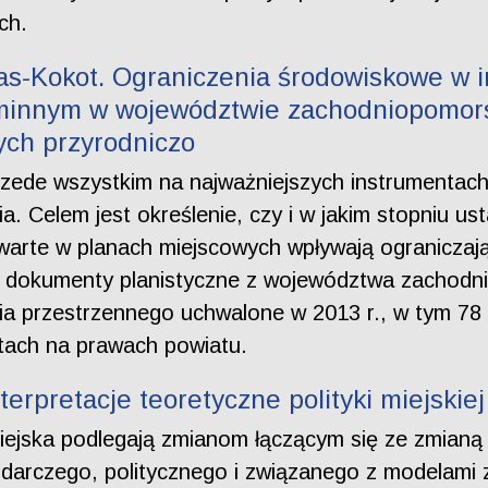
ch.
as-Kokot. Ograniczenia środowiskowe w 
gminnym w województwie zachodniopomor
ch przyrodniczo
zede wszystkim na najważniejszych instrumentach 
 Celem jest określenie, czy i w jakim stopniu us
awarte w planach miejscowych wpływają ogranicz
 dokumenty planistyczne z województwa zachodnio
a przestrzennego uchwalone w 2013 r., w tym 78 
stach na prawach powiatu.
erpretacje teoretyczne polityki miejskiej
miejska podlegają zmianom łączącym się ze zmianą
arczego, politycznego i związanego z modelami z