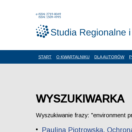
START
O KWARTALNIKU
DLA AUTORÓW
P
WYSZUKIWARKA
Wyszukiwanie frazy: "environment p
Paulina Piotrowska. Ochrona