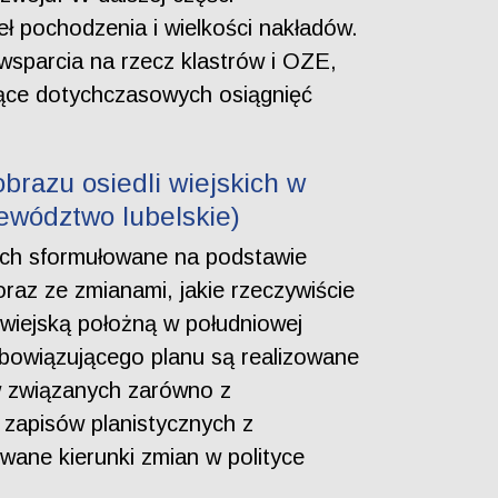
eł pochodzenia i wielkości nakładów.
sparcia na rzecz klastrów i OZE,
zące dotychczasowych osiągnięć
brazu osiedli wiejskich w
ewództwo lubelskie)
skich sformułowane na podstawie
raz ze zmianami, jakie rzeczywiście
wiejską położną w południowej
obowiązującego planu są realizowane
w związanych zarówno z
 zapisów planistycznych z
ane kierunki zmian w polityce