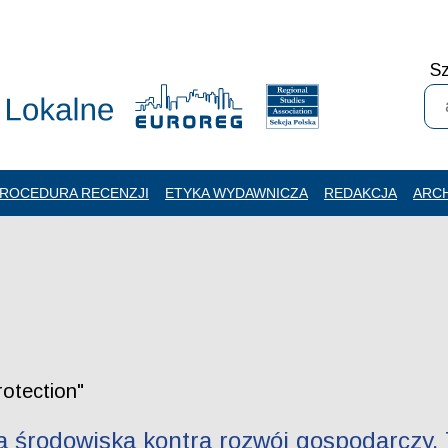
Sz
ROCEDURA RECENZJI
ETYKA WYDAWNICZA
REDAKCJA
ARC
rotection"
 środowiska kontra rozwój gospodarczy. 