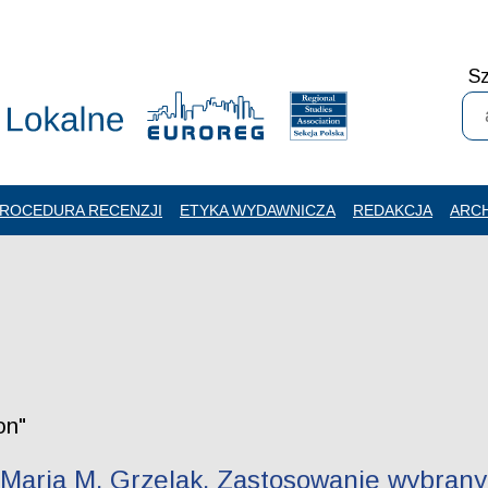
Sz
ROCEDURA RECENZJI
ETYKA WYDAWNICZA
REDAKCJA
ARC
on"
 Maria M. Grzelak. Zastosowanie wybrany