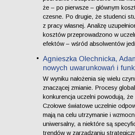
że – po pierwsze – głównym koszt
czesne. Po drugie, że studenci 
z pracy własnej. Analizę uzupełn
kosztów przeprowadzono w uczelni
efektów – wśród absolwentów jed
Agnieszka Olechnicka, Adam
nowych uwarunkowań i funkc
W wyniku nałożenia się wielu czy
znaczącej zmianie. Procesy globali
konkurencja uczelni powodują, że i
Czołowe światowe uczelnie odpowi
mają na celu utrzymanie i wzmocn
uniwersalny, a niektóre są specyf
trendów w zarządzaniu strategic