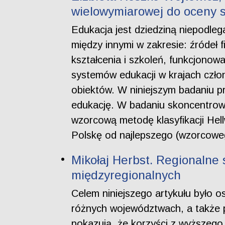
wielowymiarowej do oceny s
Edukacja jest dziedziną niepodleg
między innymi w zakresie: źródeł 
kształcenia i szkoleń, funkcjono
systemów edukacji w krajach czł
obiektów. W niniejszym badaniu p
edukację. W badaniu skoncentrowa
wzorcową metodę klasyfikacji Hell
Polskę od najlepszego (wzorcowe
Mikołaj Herbst. Regionalne 
międzyregionalnych
Celem niniejszego artykułu było 
różnych województwach, a także p
pokazują, że korzyści z wyższego 