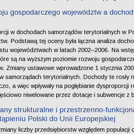
woju gospodarczego województw a dochod
rcji w dochodach samorządów terytorialnych w Po
w. Podstawą tej oceny była łączna analiza doc
stu województwach w latach 2002–2006. Na wstę
tóre są na wyższym poziomie rozwoju gospodarcze
. Zmiany ustawowe wprowadzone 1 stycznia 200
 samorządach terytorialnych. Dochody te rosły 
rczo, a więc wpływały na pogłębianie dysproporcj
częściowo niwelowane przez dotacje i subwencje z
any strukturalne i przestrzenno-funkcjon
tąpieniu Polski do Unii Europejskiej
miany liczby przedsiębiorstw względem populacji