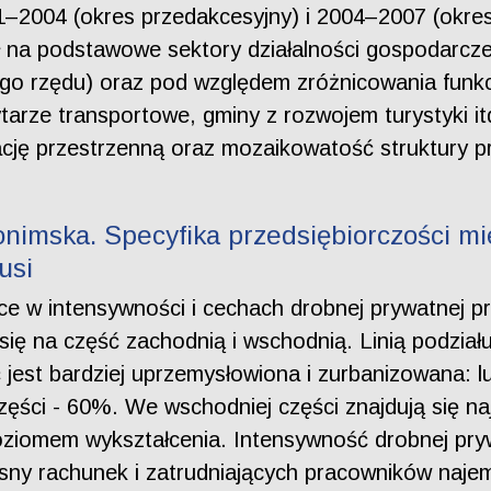
–2004 (okres przedakcesyjny) i 2004–2007 (okre
 na podstawowe sektory działalności gospodarczej
go rzędu) oraz pod względem zróżnicowania funkcj
rytarze transportowe, gminy z rozwojem turystyki it
ację przestrzenną oraz mozaikowatość struktury p
łonimska. Specyfika przedsiębiorczości m
usi
nice w intensywności i cechach drobnej prywatnej p
 się na część zachodnią i wschodnią. Linią podzia
est bardziej uprzemysłowiona i zurbanizowana: lu
ęści - 60%. We wschodniej części znajdują się naj
oziomem wykształcenia. Intensywność drobnej pryw
sny rachunek i zatrudniających pracowników naj