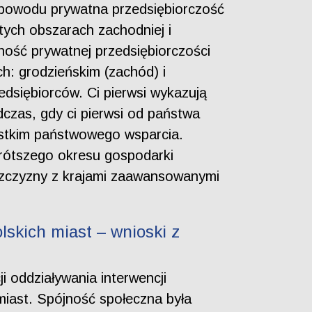
o powodu prywatna przedsiębiorczość
 tych obszarach zachodniej i
ność prywatnej przedsiębiorczości
: grodzieńskim (zachód) i
dsiębiorców. Ci pierwsi wykazują
dczas, gdy ci pierwsi od państwa
zystkim państwowego wsparcia.
krótszego okresu gospodarki
ńszczyzny z krajami zaawansowanymi
lskich miast – wnioski z
i oddziaływania interwencji
miast. Spójność społeczna była