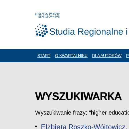
START
O KWARTALNIKU
DLA AUTORÓW
P
WYSZUKIWARKA
Wyszukiwanie frazy: "higher educati
Elżbieta Roszko-Wójtowicz,