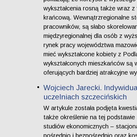
wykształcenia rosną także wraz z
krańcową. Wewnątrzregionalne sto
pracowników, są słabo skorelowa
międzyregionalnej dla osób z wyżs
rynek pracy województwa mazowiec
mieć wykształcone kobiety z Podl
wykształconych mieszkańców są w 
oferujących bardziej atrakcyjne w
Wojciech Jarecki. Indywidu
uczelniach szczecińskich
W artykule została podjęta kwest
także określenie na tej podstawie
studiów ekonomicznych – stacjon
pośrednio i bezpośrednio oraz ko