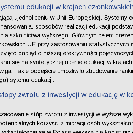
ystemu edukacji w krajach członkowskic
ającą ujednoliceniu w Unii Europejskiej. Systemy e
finansowania, sposobów realizacji edukacji podsta
wania szkolnictwa wyższego. Głównym celem prez
onkowskich UE przy zastosowaniu statystycznych 
rzyjęto pogląd o niższej efektywności pojedynczy
no się na syntetycznej ocenie edukacji w krajac
wiga. Takie podejście umożliwiło zbudowanie rank
go) sytemu edukacji.
stopy zwrotu z inwestycji w edukację w k
oszacowanie stóp zwrotu z inwestycji w wyższe wy
otencjalnych korzyści z migracji osób wykształc
wykształcenia są w Polsce większe dla kobiet niż