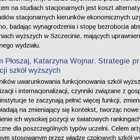
em na studiach stacjonarnych jest koszt alternaty
studiów stacjonarnych kierunków ekonomicznych u
iono, badając wynagrodzenia i stopę bezrobocia a
ach wyższych w Szczecinie, mających uprawnieni
nego wydziału.
 Płoszaj, Katarzyna Wojnar. Strategie p
ji szkół wyższych
nników uwarunkowania funkcjonowania szkół wyższ
zacji i internacjonalizacji, czynniki związane z g
nstytucje te zaczynają pełnić więcej funkcji, zmieni
adają na zmieniający się kontekst, tworząc nowe 
ienie ich wysokiej pozycji w światowych rankinga
iczne dla poszczególnych typów uczelni. Celem arty
znym stosowanym przez władze czołowych szkół w