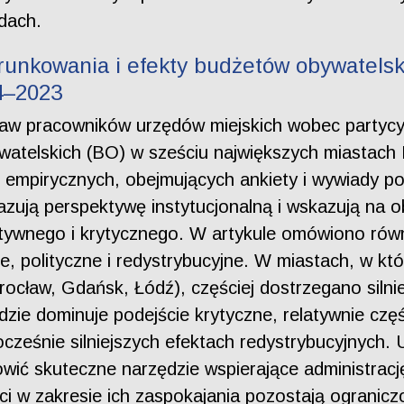
dach.
unkowania i efekty budżetów obywatelsk
4–2023
taw pracowników urzędów miejskich wobec partycyp
telskich (BO) w sześciu największych miastach P
 empirycznych, obejmujących ankiety i wywiady po
azują perspektywę instytucjonalną i wskazują na
atywnego i krytycznego. W artykule omówiono rów
e, polityczne i redystrybucyjne. W miastach, w k
cław, Gdańsk, Łódź), częściej dostrzegano silniej
dzie dominuje podejście krytyczne, relatywnie cz
nocześnie silniejszych efektach redystrybucyjnych.
wić skuteczne narzędzie wspierające administrację
i w zakresie ich zaspokajania pozostają ogranicz