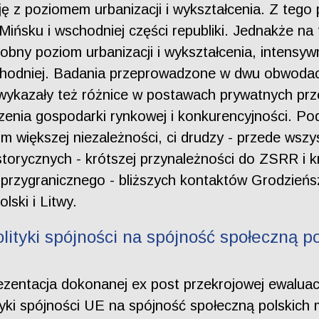
ję z poziomem urbanizacji i wykształcenia. Z teg
e Mińsku i wschodniej części republiki. Jednakże na
obny poziom urbanizacji i wykształcenia, intensyw
chodniej. Badania przeprowadzone w dwu obwodach
wykazały też różnice w postawach prywatnych prze
zenia gospodarki rynkowej i konkurencyjności. Po
im większej niezależności, ci drudzy - przede ws
istorycznych - krótszej przynależności do ZSRR i 
ia przygranicznego - bliższych kontaktów Grodzie
ski i Litwy.
ityki spójności na spójność społeczną po
rezentacja dokonanej ex post przekrojowej ewaluacj
ki spójności UE na spójność społeczną polskich 