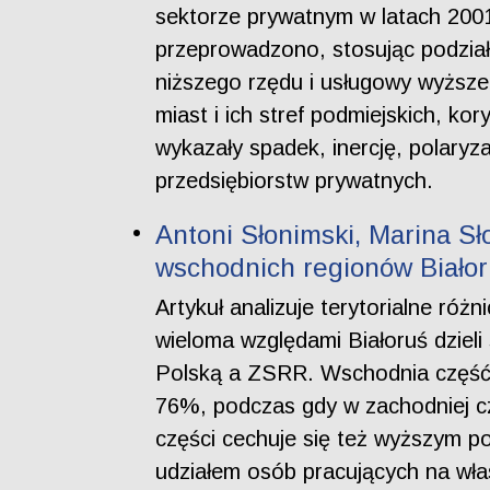
sektorze prywatnym w latach 2001
przeprowadzono, stosując podział
niższego rzędu i usługowy wyższe
miast i ich stref podmiejskich, ko
wykazały spadek, inercję, polaryz
przedsiębiorstw prywatnych.
Antoni Słonimski, Marina S
wschodnich regionów Białor
Artykuł analizuje terytorialne róż
wieloma względami Białoruś dzieli
Polską a ZSRR. Wschodnia część j
76%, podczas gdy w zachodniej cz
części cechuje się też wyższym p
udziałem osób pracujących na wła