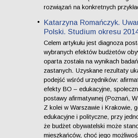
rozwiązań na konkretnych przykła
Katarzyna Romańczyk. Uwar
Polski. Studium okresu 201
Celem artykułu jest diagnoza pos
wybranych efektów budżetów obywa
oparta została na wynikach badań
zastanych. Uzyskane rezultaty uk
podejść wśród urzędników: afirm
efekty BO – edukacyjne, społeczn
postawy afirmatywnej (Poznań, Wro
Z kolei w Warszawie i Krakowie, g
edukacyjne i polityczne, przy jed
że budżet obywatelski może stano
mieszkańców, choć jego możliwośc