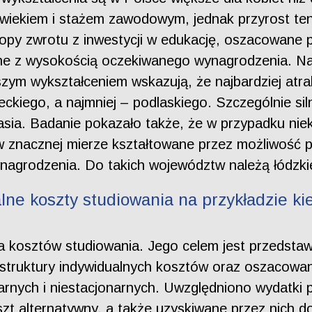
 wiekiem i stażem zawodowym, jednak przyrost ten
py zwrotu z inwestycji w edukację, oszacowane pr
ne z wysokością oczekiwanego wynagrodzenia. Nat
zym wykształceniem wskazują, że najbardziej atra
kiego, a najmniej – podlaskiego. Szczególnie sil
asia. Badanie pokazało także, że w przypadku ni
znacznej mierze kształtowane przez możliwość pr
ynagrodzenia. Do takich województw należą łódzkie
alne koszty studiowania na przykładzie 
ia kosztów studiowania. Jego celem jest przedsta
 struktury indywidualnych kosztów oraz oszacowani
arnych i niestacjonarnych. Uwzględniono wydatki
szt alternatywny, a także uzyskiwane przez nich 