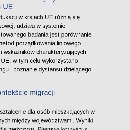
h UE
dukacji w krajach UE różnią się
wowej, udziału w systemie
entowanego badania jest porównanie
metod porządkowania liniowego
ch wskaźników charakteryzujących
h UE; w tym celu wykorzystano
ingu i poznanie dystansu dzielącego
ontekście migracji
kształcenie dla osób mieszkających w
onych między województwami. Wyniki
 dla mężczyzn. Płacowe korzyści z