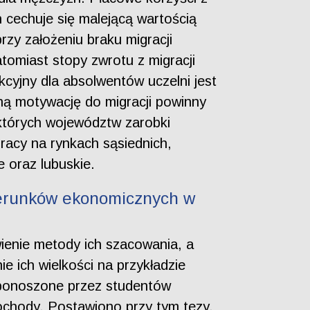
 cechuje się malejącą wartością
zy założeniu braku migracji
omiast stopy zwrotu z migracji
kcyjny dla absolwentów uczelni jest
ną motywację do migracji powinny
ektórych województw zarobki
acy na rynkach sąsiednich,
 oraz lubuskie.
kierunków ekonomicznych w
wienie metody ich szacowania, a
e ich wielkości na przykładzie
 ponoszone przez studentów
dochody. Postawiono przy tym tezy,