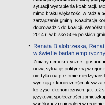
sytuacji wystąpienia koabitacji. 
mimo braku większości w radzie b
zarządzania gminą. Koabitacja ko
doprowadzić do koalicji. Współis
2014 r. w blisko 50% polskich gmi
Renata Białobrzeska, Renata
w świetle badań empiryczn
Zmiany demokratyczne i gospodarc
nową sytuację polityczną w rejo
nie tylko na poziomie międzypańst
wynikają z konieczności aktywiza
korzyści ekonomicznych, jak też 
językową społeczności zamieszkują
współpracy regionalnej w regioni