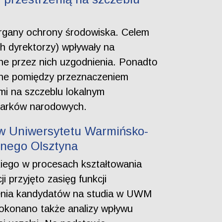
 organy ochrony środowiska. Celem
ich dyrektorzy) wpływały na
ne przez nich uzgodnienia. Ponadto
enne pomiędzy przeznaczeniem
i na szczeblu lokalnym
 parków narodowych.
ów Uniwersytetu Warmińsko-
lnego Olsztyna
iego w procesach kształtowania
i przyjęto zasięg funkcji
zenia kandydatów na studia w UWM
dokonano także analizy wpływu