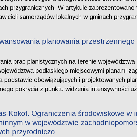
rach przygranicznych. W artykule zaprezentowano
wicieli samorządów lokalnych w gminach przygra
awansowania planowania przestrzennego
nia prac planistycznych na terenie województwa
 województwa podlaskiego miejscowymi planami z
a podstawie obowiązujących i projektowanych pl
go pokrycia z punktu widzenia intensywności użyt
as-Kokot. Ograniczenia środowiskowe w 
gminnym w województwie zachodniopomor
ch przyrodniczo