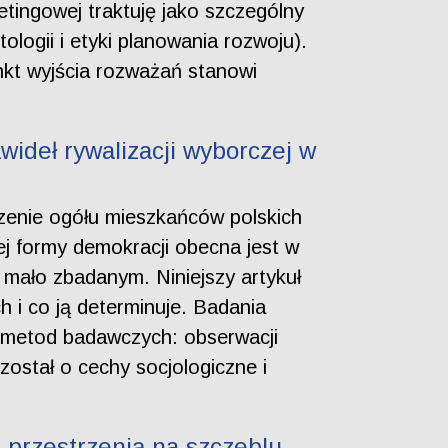
ingowej traktuję jako szczególny
logii i etyki planowania rozwoju).
nkt wyjścia rozważań stanowi
wideł rywalizacji wyborczej w
zenie ogółu mieszkańców polskich
ej formy demokracji obecna jest w
 mało zbadanym. Niniejszy artykuł
h i co ją determinuje. Badania
 metod badawczych: obserwacji
ostał o cechy socjologiczne i
przestrzenią na szczeblu