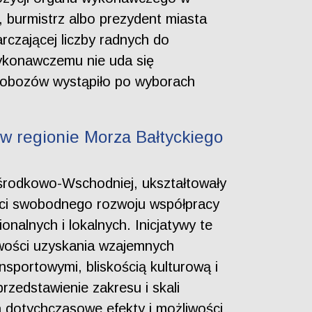
, burmistrz albo prezydent miasta
czającej liczby radnych do
wykonawczemu nie uda się
h obozów wystąpiło po wyborach
 w regionie Morza Bałtyckiego
 środkowo-Wschodniej, ukształtowały
ści swobodnego rozwoju współpracy
nalnych i lokalnych. Inicjatywy te
iwości uzyskania wzajemnych
sportowymi, bliskością kulturową i
rzedstawienie zakresu i skali
 dotychczasowe efekty i możliwości