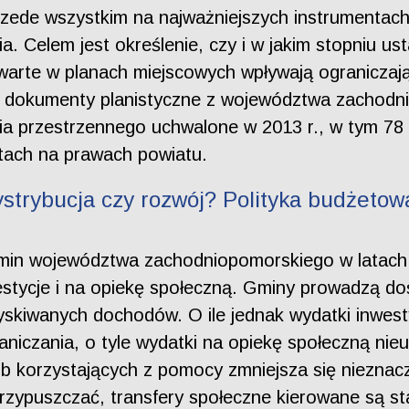
zede wszystkim na najważniejszych instrumentach 
 Celem jest określenie, czy i w jakim stopniu us
awarte w planach miejscowych wpływają ogranicz
 dokumenty planistyczne z województwa zachodnio
a przestrzennego uchwalone w 2013 r., w tym 78 
stach na prawach powiatu.
strybucja czy rozwój? Polityka budżeto
i gmin województwa zachodniopomorskiego w lata
stycje i na opiekę społeczną. Gminy prowadzą d
skiwanych dochodów. O ile jednak wydatki inwestyc
graniczania, o tyle wydatki na opiekę społeczną ni
 korzystających z pomocy zmniejsza się nieznacz
rzypuszczać, transfery społeczne kierowane są st