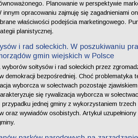
wnoważonego. Planowanie w perspektywie market
innym opracowaniu zajmuję się zagadnieniami onto
wybrane właściwości podejścia marketingowego. Pu
tegii planistycznej.
ysów i rad sołeckich. W poszukiwaniu pra
orządów gmin wiejskich w Polsce
 wyborów sołtysów i rad sołeckich przez zgromad
ów demokracji bezpośredniej. Choć problematyka t
izacja wyborcza w sołectwach pozostaje zjawiskiem
harakteryzuje się rywalizacja wyborcza w sołectwac
 przypadku jednej gminy z wykorzystaniem trzech
w oraz wywiadów osobistych. Artykuł uzupełniony z
gminy.
ganów parków narodowych na zarządzanie 