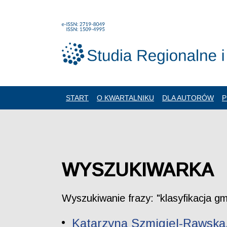
START
O KWARTALNIKU
DLA AUTORÓW
P
WYSZUKIWARKA
Wyszukiwanie frazy: "klasyfikacja gm
Katarzyna Szmigiel-Rawska,