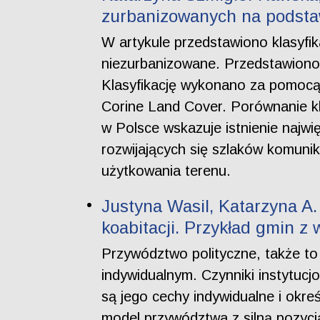
zurbanizowanych na podsta
W artykule przedstawiono klasyfi
niezurbanizowane. Przedstawiono 
Klasyfikację wykonano za pomocą
Corine Land Cover. Porównanie klas
w Polsce wskazuje istnienie najw
rozwijających się szlaków komuni
użytkowania terenu.
Justyna Wasil, Katarzyna A
koabitacji. Przykład gmin z
Przywództwo polityczne, także to
indywidualnym. Czynniki instytucj
są jego cechy indywidualne i okre
model przywództwa z silną pozycją