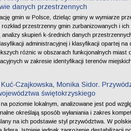
wie danych przestrzennych
kację gmin w Polsce, dzieląc gminy w wymiarze pr
rozkład przestrzenny gmin zurbanizowanych i ich
 analizy skupień k-średnich danych przestrzenny
yfikacji administracyjnej i klasyfikacji opartej n
iększych różnic w obszarach funkcjonalnych miast 
kacyjnych w zakresie identyfikacji terenów miejsk
. Kuć-Czajkowska, Monika Sidor. Przywód
 województwa świętokrzyskiego
 na poziomie lokalnym, analizowane jest pod wzgl
onalne określają sposób wyłaniania i zakres kompet
ślany na ich podstawie styl przywództwa. W polski
 lidera. Istnieje jednak zagrożenie destabilizacj