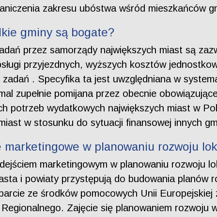
graniczenia zakresu ubóstwa wśród mieszkańców g
lkie gminy są bogate?
dań przez samorządy największych miast są zazwy
obsługi przyjezdnych, wyższych kosztów jednostkow
 zadań . Specyfika ta jest uwzględniana w syste
iemal zupełnie pomijana przez obecnie obowiązując
ch potrzeb wydatkowych największych miast w Polsc
ast w stosunku do sytuacji finansowej innych gm
e marketingowe w planowaniu rozwoju lo
odejściem marketingowym w planowaniu rozwoju lok
iasta i powiaty przystępują do budowania planów r
wsparcie ze środków pomocowych Unii Europejskie
egionalnego. Zajęcie się planowaniem rozwoju w