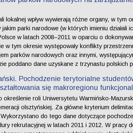
ali lokalnej wpływ wywierają różne organy, w tym
w jakim parki narodowe (w których imieniu działali 
 Polsce w latach 2008–2011 w oparciu o dokonywa
kie w tym okresie występowały konflikty przestrz
jem parków narodowych oraz innymi, występującym
izie poddano dane uzyskane z trzynastu polskich
ański. Pochodzenie terytorialne student
ształtowania się makroregionu funkcjona
 określenie roli Uniwersytetu Warmińsko-Mazursk
racji olsztyńskiej. Za główne kryterium delimitacj
ni. Wykorzystano do tego dane dotyczące pochod
dury rekrutacyjnej w latach 2011 i 2012. W pracy 