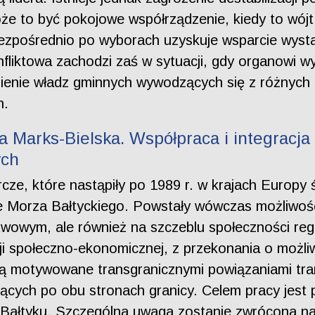
Może to być pokojowe współrządzenie, kiedy to wójt
ezpośrednio po wyborach uzyskuje wsparcie wystar
nfliktowa zachodzi zaś w sytuacji, gdy organowi 
tnienie władz gminnych wywodzących się z różnyc
n.
 Marks-Bielska. Współpraca i integracja
ych
ze, które nastąpiły po 1989 r. w krajach Europy
nie Morza Bałtyckiego. Powstały wówczas możliwo
wowym, ale również na szczeblu społeczności regio
cji społeczno-ekonomicznej, z przekonania o możl
są motywowane transgranicznymi powiązaniami tran
cych po obu stronach granicy. Celem pracy jest p
e Bałtyku. Szczególna uwaga zostanie zwrócona na