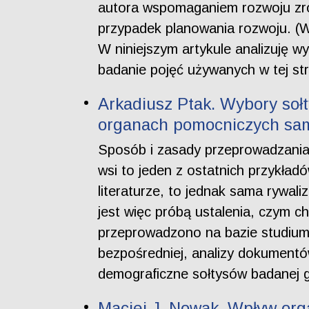
autora wspomaganiem rozwoju zró
przypadek planowania rozwoju. (W 
W niniejszym artykule analizuję 
badanie pojęć używanych w tej stra
Arkadiusz Ptak. Wybory sołt
organach pomocniczych sam
Sposób i zasady przeprowadzania
wsi to jeden z ostatnich przykład
literaturze, to jednak sama rywal
jest więc próbą ustalenia, czym c
przeprowadzono na bazie studium
bezpośredniej, analizy dokumentó
demograficzne sołtysów badanej 
Maciej J. Nowak. Wpływ or