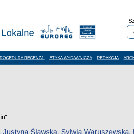
Sz
ROCEDURA RECENZJI
ETYKA WYDAWNICZA
REDAKCJA
ARC
in"
 Justyna Ślawska, Sylwia Waruszewska. I