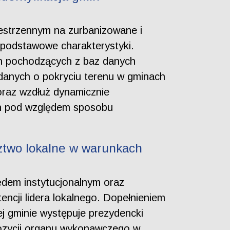
zestrzennym na zurbanizowane i
 podstawowe charakterystyki.
ch pochodzących z baz danych
a danych o pokryciu terenu w gminach
oraz wzdłuż dynamicznie
ich pod względem sposobu
ztwo lokalne w warunkach
ędem instytucjonalnym oraz
encji lidera lokalnego. Dopełnieniem
ej gminie występuje prezydencki
i pozycji organu wykonawczego w