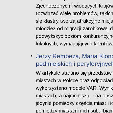
Zjednoczonych i wiodących krajów
rozwiązać wiele problemów, takich
się klastry tworzą atrakcyjne mie
młodzież od migracji zarobkowej 
podwyższyć poziom konkurencyjnoś
lokalnych, wymagających klientów,
Jerzy Rembeza, Maria Klono
podmiejskich i peryferyjnyc
W artykule starano się przedstaw
miastach w Polsce oraz odpowiada
wykorzystano modele VAR. Wyniki 
miastach, a najmniejszą – na obs
jedynie pomiędzy częścią miast i 
pomiędzy miastami i ich suburbiam