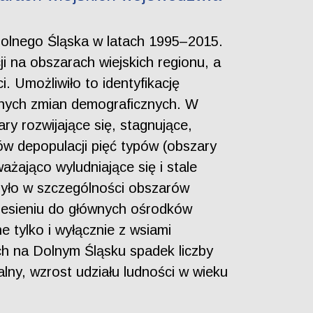
 Dolnego Śląska w latach 1995–2015.
ji na obszarach wiejskich regionu, a
. Umożliwiło to identyfikację
esnych zmian demograficznych. W
ry rozwijające się, stagnujące,
sów depopulacji pięć typów (obszary
ażająco wyludniające się i stale
czyło w szczególności obszarów
iesieniu do głównych ośrodków
 tylko i wyłącznie z wsiami
h na Dolnym Śląsku spadek liczby
lny, wzrost udziału ludności w wieku