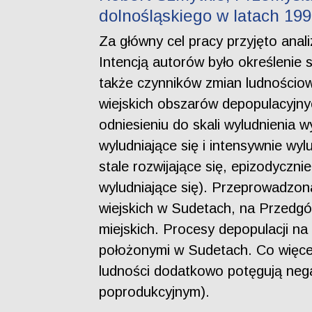
dolnośląskiego w latach 19
Za główny cel pracy przyjęto ana
Intencją autorów było określenie s
także czynników zmian ludnościowyc
wiejskich obszarów depopulacyjny
odniesieniu do skali wyludnienia 
wyludniające się i intensywnie wy
stale rozwijające się, epizodyczni
wyludniające się). Przeprowadzon
wiejskich w Sudetach, na Przedg
miejskich. Procesy depopulacji na
położonymi w Sudetach. Co więcej
ludności dodatkowo potęgują negat
poprodukcyjnym).