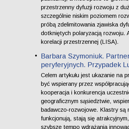
przestrzenny dyfuzji rozwoju z du
szczególnie niskim poziomem rozwo
próbą zdelimitowania zjawiska dyf
dotkniętych polaryzacją rozwoju.
korelacji przestrzennej (LISA).
Barbara Szymoniuk. Partner
peryferyjnych. Przypadek L
Celem artykułu jest ukazanie na 
być wspierany przez współpracują
kooperacja i konkurencja uczestnic
geograficznym sąsiedztwie, wspiera
badawczo-rozwojowe. Klastry są m
funkcjonują, stają się atrakcyjny
szybsze tempo wdrażania innowacji