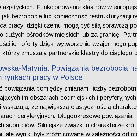
 azjatyckich. Funkcjonowanie klastrów w europejs
 jak bezrobocie lub konieczność restrukturyzacji r
jsca pracy, dzięki czemu mogą być siłą sprawczą 
do dużych ośrodków miejskich lub za granicę. Par
ci ich oferty dzięki wytworzeniu wzajemnego pop
 którzy zmuszają partnerskie klastry do ciągłego d
wska-Matynia. Powiązania bezrobocia na
h rynkach pracy w Polsce
ić powiązania pomiędzy zmianami liczby bezrobotn
jących im obszarach podmiejskich i peryferyjnyc
wskazują, że największą elastycznością charakte
zarach peryferyjnych. Długookresowe powiązania l
ich suburbiów. Silniejsze związki o charakterze k
i, ale wyniki były zróżnicowane w zależności od mi