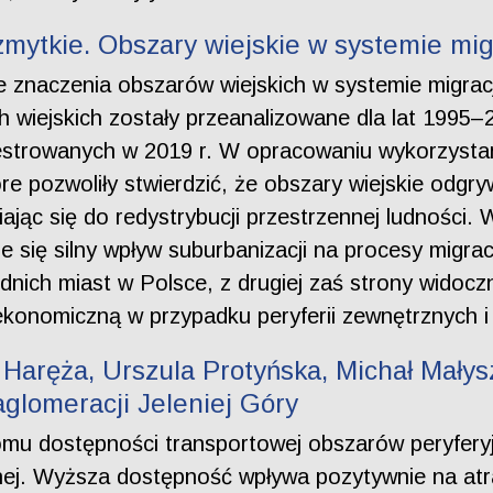
mytkie. Obszary wiejskie w systemie mi
 znaczenia obszarów wiejskich w systemie migrac
 wiejskich zostały przeanalizowane dla lat 1995
ejestrowanych w 2019 r. W opracowaniu wykorzyst
óre pozwoliły stwierdzić, że obszary wiejskie odgry
jąc się do redystrybucji przestrzennej ludności. 
e się silny wpływ suburbanizacji na procesy migra
ednich miast w Polsce, z drugiej zaś strony widoc
ekonomiczną w przypadku peryferii zewnętrznych 
 Haręża, Urszula Protyńska, Michał Małys
glomeracji Jeleniej Góry
mu dostępności transportowej obszarów peryferyj
kalnej. Wyższa dostępność wpływa pozytywnie na a