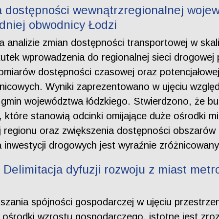
 dostępności wewnątrzregionalnej wojew
odniej obwodnicy Łodzi
na analizie zmian dostępności transportowej w skal
tek wprowadzenia do regionalnej sieci drogowej 
miarów dostępności czasowej oraz potencjałowej 
nicowych. Wyniki zaprezentowano w ujęciu względ
 gmin województwa łódzkiego. Stwierdzono, że bu
 które stanowią odcinki omijające duże ośrodki mie
ej regionu oraz zwiększenia dostępności obszarów 
 inwestycji drogowych jest wyraźnie zróżnicowany
. Delimitacja dyfuzji rozwoju z miast met
kszania spójności gospodarczej w ujęciu przestrz
 ośrodki wzrostu gospodarczego, istotne jest zrozu