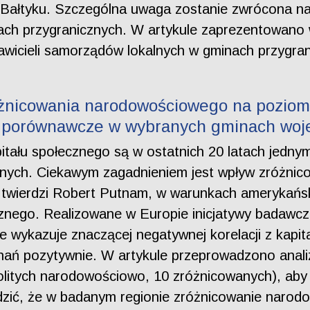
e Bałtyku. Szczególna uwaga zostanie zwrócona na
rach przygranicznych. W artykule zaprezentowano
wicieli samorządów lokalnych w gminach przygra
óżnicowania narodowościowego na poziom
ie porównawcze w wybranych gminach woj
tału społecznego są w ostatnich 20 latach jedn
nych. Ciekawym zagadnieniem jest wpływ zróżni
 twierdzi Robert Putnam, w warunkach amerykańs
znego. Realizowane w Europie inicjatywy badawcz
 wykazuje znaczącej negatywnej korelacji z kap
e nań pozytywnie. W artykule przeprowadzono anal
olitych narodowościowo, 10 zróżnicowanych), aby
zić, że w badanym regionie zróżnicowanie narodo