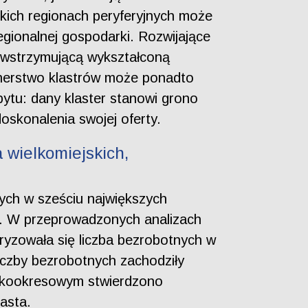
kich regionach peryferyjnych może
egionalnej gospodarki. Rozwijające
powstrzymującą wykształconą
tnerstwo klastrów może ponadto
ytu: dany klaster stanowi grono
oskonalenia swojej oferty.
 wielkomiejskich,
ych w sześciu największych
h. W przeprowadzonych analizach
ryzowała się liczba bezrobotnych w
iczby bezrobotnych zachodziły
rótkookresowym stwierdzono
asta.