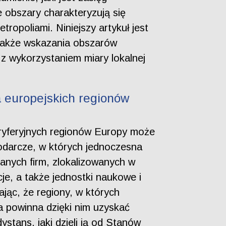
e obszary charakteryzują się
opoliami. Niniejszy artykuł jest
a także wskazania obszarów
z wykorzystaniem miary lokalnej
a europejskich regionów
eryferyjnych regionów Europy może
podarcze, w których jednoczesna
zanych firm, zlokalizowanych w
cje, a także jednostki naukowe i
jąc, że regiony, w których
a powinna dzięki nim uzyskać
stans, jaki dzieli ją od Stanów