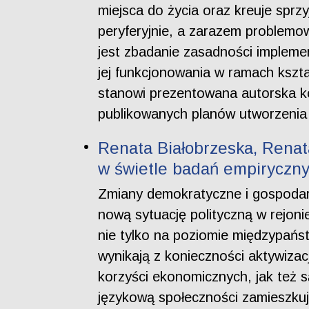
miejsca do życia oraz kreuje sprz
peryferyjnie, a zarazem problemo
jest zbadanie zasadności implemen
jej funkcjonowania w ramach kszt
stanowi prezentowana autorska ko
publikowanych planów utworzenia j
Renata Białobrzeska, Renata
w świetle badań empiryczn
Zmiany demokratyczne i gospodarc
nową sytuację polityczną w rejo
nie tylko na poziomie międzypańst
wynikają z konieczności aktywiza
korzyści ekonomicznych, jak też 
językową społeczności zamieszkują