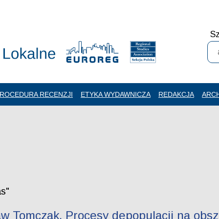
Sz
ROCEDURA RECENZJI
ETYKA WYDAWNICZA
REDAKCJA
ARC
as"
w Tomczak. Procesy depopulacji na obsz