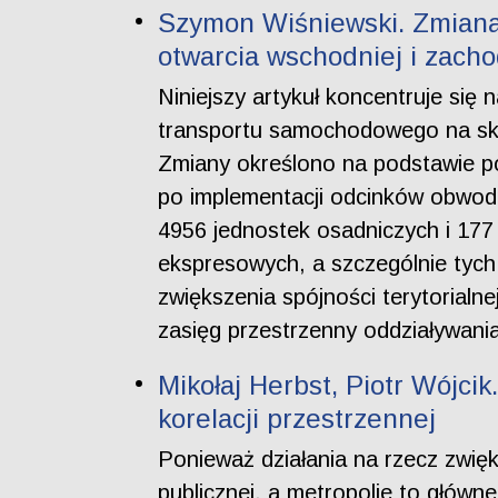
Szymon Wiśniewski. Zmiana
otwarcia wschodniej i zach
Niniejszy artykuł koncentruje się 
transportu samochodowego na sku
Zmiany określono na podstawie po
po implementacji odcinków obwod
4956 jednostek osadniczych i 177
ekspresowych, a szczególnie tych,
zwiększenia spójności terytorialn
zasięg przestrzenny oddziaływania
Mikołaj Herbst, Piotr Wójcik
korelacji przestrzennej
Ponieważ działania na rzecz zwię
publicznej, a metropolie to główne