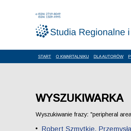
START
O KWARTALNIKU
DLA AUTORÓW
P
WYSZUKIWARKA
Wyszukiwanie frazy: "peripheral are
Robert Szmytkie, Przemysła