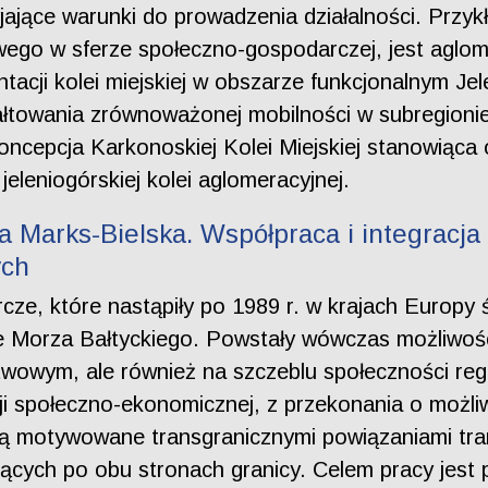
yjające warunki do prowadzenia działalności. Prz
wego w sferze społeczno-gospodarczej, jest aglome
tacji kolei miejskiej w obszarze funkcjonalnym Jel
ałtowania zrównoważonej mobilności w subregionie
ncepcja Karkonoskiej Kolei Miejskiej stanowiąca 
eleniogórskiej kolei aglomeracyjnej.
 Marks-Bielska. Współpraca i integracja
ych
ze, które nastąpiły po 1989 r. w krajach Europy
nie Morza Bałtyckiego. Powstały wówczas możliwo
wowym, ale również na szczeblu społeczności regio
cji społeczno-ekonomicznej, z przekonania o możl
są motywowane transgranicznymi powiązaniami tran
cych po obu stronach granicy. Celem pracy jest p