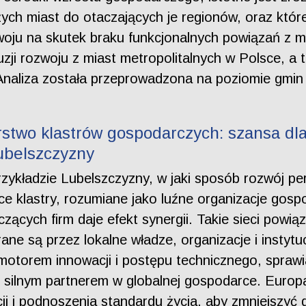
żych miast do otaczających je regionów, oraz któr
ju na skutek braku funkcjonalnych powiązań z metr
uzji rozwoju z miast metropolitalnych w Polsce, 
 Analiza została przeprowadzona na poziomie gmin 
stwo klastrów gospodarczych: szansa dl
ubelszczyzny
przykładzie Lubelszczyzny, w jaki sposób rozwój p
ce klastry, rozumiane jako luźne organizacje gos
zących firm daje efekt synergii. Takie sieci powią
ne są przez lokalne władze, organizacje i instytu
otorem innowacji i postępu technicznego, sprawia
m, silnym partnerem w globalnej gospodarce. Europ
 i podnoszenia standardu życia, aby zmniejszyć dy