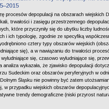
95–2015
lizę procesów depopulacji na obszarach wiejskich
kali, trwałości i zasięgu przestrzennego depopulac
h, które przyczyniły się do ubytku liczby ludności
ch i ich typologię, zgodnie ze specyfiką współcz
wyodrębniono cztery typy obszarów wiejskich (obsza
ludniające się), a w nawiązaniu do trwałości proce
e wyludniające się, czasowo wyludniające się, przew
a analiza wykazała, że zjawisko depopulacji doty
órzu Sudeckim oraz obszarów peryferyjnych w odn
 Dolnym Śląsku nie powinny być zatem utożsamiane
, w przypadku wiejskich obszarów depopulacyjnyc
ywne trendy demograficzne (niski przyrost natura