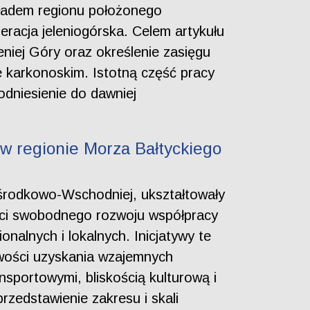
ykładem regionu położonego
racja jeleniogórska. Celem artykułu
eniej Góry oraz określenie zasięgu
 karkonoskim. Istotną część pracy
odniesienie do dawniej
 w regionie Morza Bałtyckiego
 środkowo-Wschodniej, ukształtowały
ści swobodnego rozwoju współpracy
nalnych i lokalnych. Inicjatywy te
iwości uzyskania wzajemnych
sportowymi, bliskością kulturową i
rzedstawienie zakresu i skali