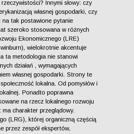
zeczywistości? Innymi słowy: czy
rykanizacją własnej gospodarki, czy
ź na tak postawione pytanie
 lat szeroko stosowana w różnych
 Rozwoju Ekonomicznego (LRE)
nburn), wielokrotnie akcentuje
a ta metodologia nie stanowi
anych działań , wymagających
iem własnej gospodarki. Strony te
r społeczność lokalna. Od pomysłów i
 lokalnej. Ponadto poprawna
nkowane na rzecz lokalnego rozwoju
t ma charakter przeglądowy.
go (LRG), której organiczną częścią
ne przez zespół ekspertów,