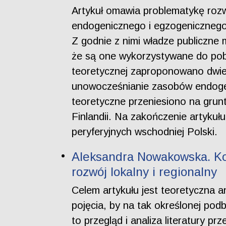
Artykuł omawia problematykę rozw
endogenicznego i egzogenicznego
Z godnie z nimi władze publiczne
że są one wykorzystywane do pob
teoretycznej zaproponowano dwie 
unowocześnianie zasobów endoge
teoretyczne przeniesiono na grunt
Finlandii. Na zakończenie artykuł
peryferyjnych wschodniej Polski.
Aleksandra Nowakowska. Kon
rozwój lokalny i regionalny
Celem artykułu jest teoretyczna an
pojęcia, by na tak określonej p
to przegląd i analiza literatury p