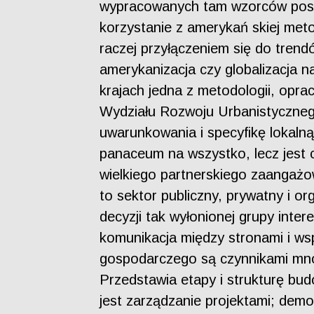
wypracowanych tam wzorców postę
korzystanie z amerykań skiej met
raczej przyłączeniem się do tren
amerykanizacja czy globalizacja 
krajach jedna z metodologii, op
Wydziału Rozwoju Urbanistyczneg
uwarunkowania i specyfikę lokaln
panaceum na wszystko, lecz jest 
wielkiego partnerskiego zaangażo
to sektor publiczny, prywatny i o
decyzji tak wyłonionej grupy inte
komunikacja między stronami i ws
gospodarczego są czynnikami mnoż
Przedstawia etapy i strukturę bu
jest zarządzanie projektami; demo