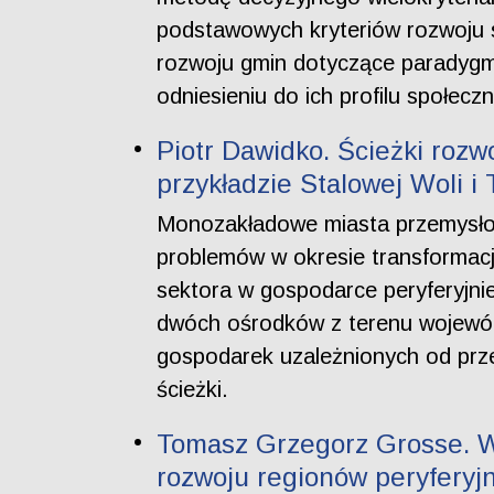
podstawowych kryteriów rozwoju 
rozwoju gmin dotyczące paradygm
odniesieniu do ich profilu społec
Piotr Dawidko. Ścieżki rozw
przykładzie Stalowej Woli i
Monozakładowe miasta przemysłowe,
problemów w okresie transformacj
sektora w gospodarce peryferyjni
dwóch ośrodków z terenu wojewód
gospodarek uzależnionych od prze
ścieżki.
Tomasz Grzegorz Grosse. W
rozwoju regionów peryferyj