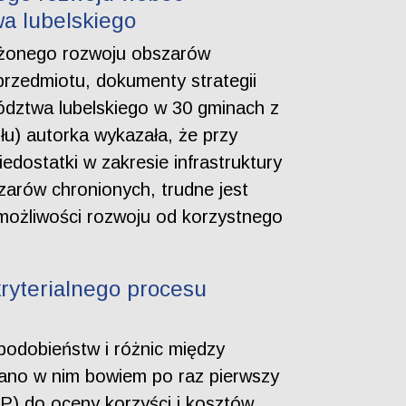
a lubelskiego
ażonego rozwoju obszarów
przedmiotu, dokumenty strategii
ództwa lubelskiego w 30 gminach z
łu) autorka wykazała, że przy
dostatki w zakresie infrastruktury
zarów chronionych, trudne jest
możliwości rozwoju od korzystnego
ryterialnego procesu
podobieństw i różnic między
tano w nim bowiem po raz pierwszy
P) do oceny korzyści i kosztów