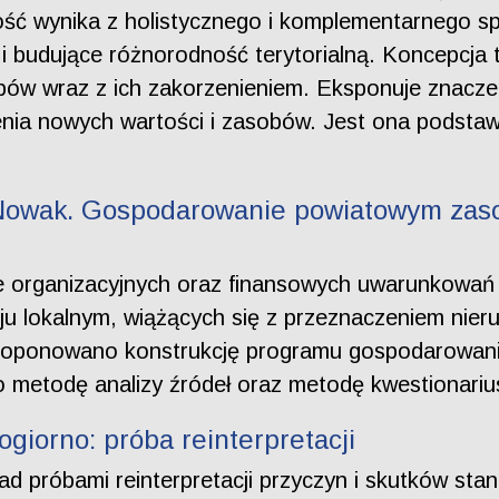
ość wynika z holistycznego i komplementarnego spo
 i budujące różnorodność terytorialną. Koncepcja t
obów wraz z ich zakorzenieniem. Eksponuje znaczen
enia nowych wartości i zasobów. Jest ona podstawą 
. Nowak. Gospodarowanie powiatowym zas
nie organizacyjnych oraz finansowych uwarunkowa
oju lokalnym, wiążących się z przeznaczeniem nie
roponowano konstrukcję programu gospodarowani
 metodę analizy źródeł oraz metodę kwestionari
giorno: próba reinterpretacji
nad próbami reinterpretacji przyczyn i skutków s