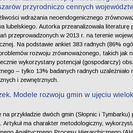
zarów przyrodniczo cennych województw
możliwości wdrażania neoendogenicznego zrównow
lubelskiego. Autorka przeanalizowała literaturę 
dań przeprowadzonych w 2013 r. na terenie wojew
icznej. Na podstawie ankiet 383 radnych (86% ogó
problemów rozwoju zrównoważonego, takich jak nie
ecznie wykorzystany potencjał (gospodarczy) obs
nego – tylko 13% badanych radnych uzależniało 
nych i zewnętrznych.
ek. Modele rozwoju gmin w ujęciu wielok
e na przykładzie dwóch gmin (Słopnic i Tymbarku) 
u. Artykuł ma charakter metodologiczny, wykorzys
lnego Analitycznego Procesu Hierarchicznego (AH