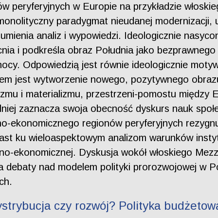
w peryferyjnych w Europie na przykładzie włoski
onolityczny paradygmat nieudanej modernizacji, 
umienia analiz i wypowiedzi. Ideologicznie nasyco
cnia i podkreśla obraz Południa jako bezprawne
cy. Odpowiedzią jest równie ideologicznie motyw
lem jest wytworzenie nowego, pozytywnego obrazu
zmu i materializmu, przestrzeni-pomostu między E
ilniej zaznacza swoja obecność dyskurs nauk społ
o-ekonomicznego regionów peryferyjnych rezygnu
iast ku wieloaspektowym analizom warunków insty
czno-ekonomicznej. Dyskusja wokół włoskiego Mez
la debaty nad modelem polityki prorozwojowej w Po
ch.
strybucja czy rozwój? Polityka budżeto