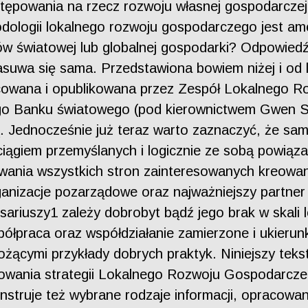
powania na rzecz rozwoju własnej gospodarczej r
odologii lokalnego rozwoju gospodarczego jest ame
dów światowej lub globalnej gospodarki? Odpowied
nasuwa się sama. Przedstawiona bowiem niżej i od
racowana i opublikowana przez Zespół Lokalnego
o Banku światowego (pod kierownictwem Gwen Swi
ą. Jednocześnie już teraz warto zaznaczyć, że sam
ciągiem przemyślanych i logicznie ze sobą powiąz
wania wszystkich stron zainteresowanych kreowan
rganizacje pozarządowe oraz najważniejszy partne
resariuszy1 zależy dobrobyt bądź jego brak w skali
półpraca oraz współdziałanie zamierzone i ukieru
ącymi przykłady dobrych praktyk. Niniejszy teks
dowania strategii Lokalnego Rozwoju Gospodarcze
nstruje też wybrane rodzaje informacji, opracowa