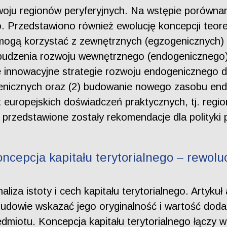
oju regionów peryferyjnych. Na wstępie porównan
. Przedstawiono również ewolucję koncepcji teor
 mogą korzystać z zewnętrznych (egzogenicznych
udzenia rozwoju wewnętrznego (endogenicznego).
innowacyjne strategie rozwoju endogenicznego dl
nicznych oraz (2) budowanie nowego zasobu end
 europejskich doświadczeń praktycznych, tj. region
u przedstawione zostały rekomendacje dla polityki
cepcja kapitału terytorialnego – rewoluc
aliza istoty i cech kapitału terytorialnego. Artyku
odbudowie wskazać jego oryginalność i wartość d
rzedmiotu. Koncepcja kapitału terytorialnego łączy