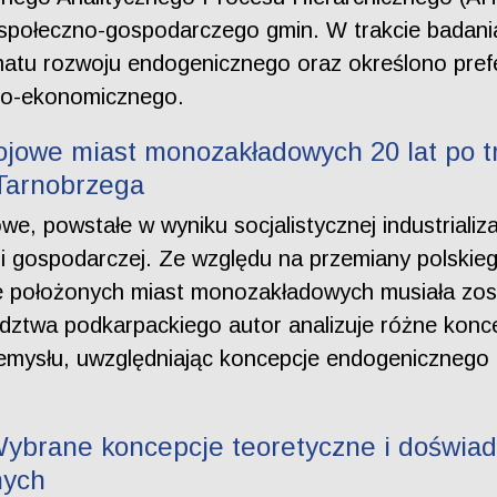
społeczno-gospodarczego gmin. W trakcie badania
atu rozwoju endogenicznego oraz określono pre
zno-ekonomicznego.
ojowe miast monozakładowych 20 lat po t
 Tarnobrzega
 powstałe w wyniku socjalistycznej industrializacj
i gospodarczej. Ze względu na przemiany polskie
e położonych miast monozakładowych musiała zost
ztwa podkarpackiego autor analizuje różne kon
mysłu, uwzględniając koncepcje endogenicznego 
ybrane koncepcje teoretyczne i doświad
nych