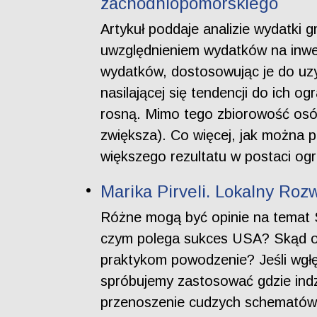
zachodniopomorskiego
Artykuł poddaje analizie wydatk
uwzględnieniem wydatków na inwe
wydatków, dostosowując je do uzy
nasilającej się tendencji do ich o
rosną. Mimo tego zbiorowość osób
zwiększa). Co więcej, jak można p
większego rezultatu w postaci o
Marika Pirveli. Lokalny Ro
Różne mogą być opinie na temat S
czym polega sukces USA? Skąd on s
praktykom powodzenie? Jeśli wgłę
spróbujemy zastosować gdzie indz
przenoszenie cudzych schematów?