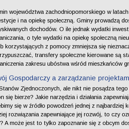
i gmin województwa zachodniopomorskiego w lata
stycje i na opiekę społeczną. Gminy prowadzą d
skiwanych dochodów. O ile jednak wydatki inwestyc
graniczania, o tyle wydatki na opiekę społeczną ni
 korzystających z pomocy zmniejsza się nieznacz
rzypuszczać, transfery społeczne kierowane są st
graniczenia zakresu ubóstwa wśród mieszkańców g
zwój Gospodarczy a zarządzanie projektam
tanów Zjednoczonych, ale nikt nie posądza tego
ię bierze? Jakie narzędzia i działania zapewniaj
bimy się w źródło powodzeń jednej z najbardziej 
iej rozwiązania zapewniające jej rozwój, to czy 
 A może jest to tylko zapoznanie się z obcym do