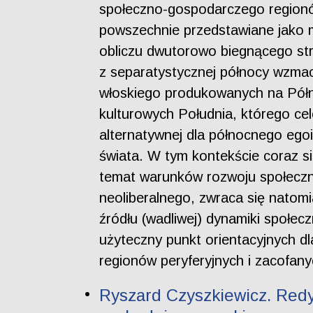
społeczno-gospodarczego regionó
powszechnie przedstawiane jako m
obliczu dwutorowo biegnącego str
z separatystycznej północy wzma
włoskiego produkowanych na Półno
kulturowych Południa, którego ce
alternatywnej dla północnego egoi
świata. W tym kontekście coraz s
temat warunków rozwoju społeczn
neoliberalnego, zwraca się natom
źródłu (wadliwej) dynamiki społe
użyteczny punkt orientacyjnych d
regionów peryferyjnych i zacofany
Ryszard Czyszkiewicz. Redy