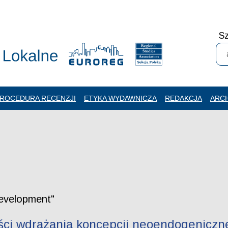
Sz
ROCEDURA RECENZJI
ETYKA WYDAWNICZA
REDAKCJA
ARC
evelopment"
ści wdrażania koncepcji neoendogeniczn