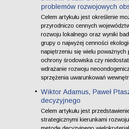
problemów rozwojowych obs
Celem artykułu jest określenie 
przyrodniczo cennych województwa 
rozwoju lokalnego oraz wyniki ba
grupy o najwyżej cenności ekolog
napiętrzeniu się wielu poważnych 
ochrony środowiska czy niedostat
wdrażanie rozwoju neoondogenicz
sprzężenia uwarunkowań wewnętrz
Wiktor Adamus, Paweł Ptasz
decyzyjnego
Celem artykułu jest przedstawieni
strategicznymi kierunkami rozwoj
metodę decyzyjnego wielokryteria