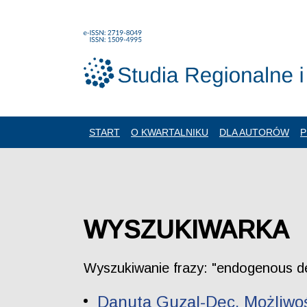
START
O KWARTALNIKU
DLA AUTORÓW
P
WYSZUKIWARKA
Wyszukiwanie frazy: "endogenous d
Danuta Guzal-Dec. Możliwo