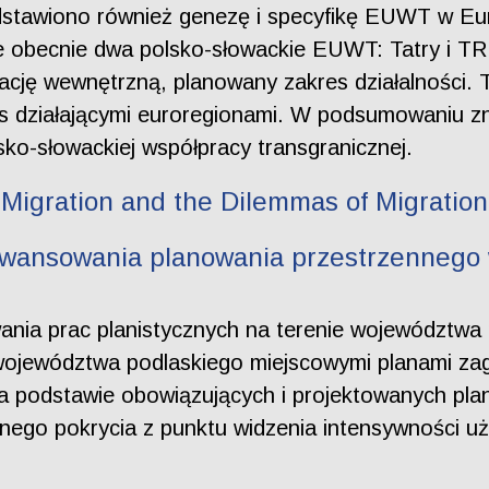
dstawiono również genezę i specyfikę EUWT w Eur
ne obecnie dwa polsko-słowackie EUWT: Tatry i T
ację wewnętrzną, planowany zakres działalności. 
ziałającymi euroregionami. W podsumowaniu znal
lsko-słowackiej współpracy transgranicznej.
 Migration and the Dilemmas of Migration
awansowania planowania przestrzennego
nia prac planistycznych na terenie województwa
 województwa podlaskiego miejscowymi planami z
a podstawie obowiązujących i projektowanych pl
go pokrycia z punktu widzenia intensywności użyt