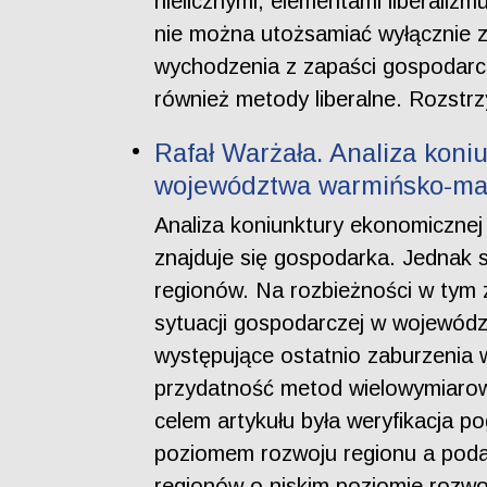
nielicznymi, elementami liberaliz
nie można utożsamiać wyłącznie z
wychodzenia z zapaści gospodarcze
również metody liberalne. Rozstrz
Rafał Warżała. Analiza koni
województwa warmińsko-ma
Analiza koniunktury ekonomicznej w
znajduje się gospodarka. Jednak 
regionów. Na rozbieżności w tym z
sytuacji gospodarczej w wojewódz
występujące ostatnio zaburzenia 
przydatność metod wielowymiarowe
celem artykułu była weryfikacja po
poziomem rozwoju regionu a podat
regionów o niskim poziomie rozwo