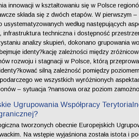
ia innowacji w kształtowaniu się w Polsce region
awcze składa się z dwóch etapów. W pierwszym –
 usystematyzowanych według następujących aspe
y, infrastruktura techniczna i dostępność przestrz
staniu analizy skupień, dokonano grupowania woj
obejmuje identy?kację zależności między zróżnic
ów rozwoju i stagnacji w Polsce, którą przeprowa
 zidenty?kować silną zależność pomiędzy poziomem
odarczego we wszystkich wyróżnionych aspektac
egionów – sytuacja ?nansowa oraz poziom zamożno
kie Ugrupowania Współpracy Terytorialne
granicznej?
tologiczna tworzonych obecnie Europejskich Ugrupo
wackim. Na wstępie wyjaśniona została istota i 