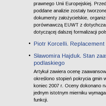
prawnego Unii Europejskiej. Prze
poddane analizie zostały tworzo
dokumenty założycielskie, organiz
porównawczą EUWT z dotychczas d
dotyczącej dalszej formalizacji po
Piotr Korcelli. Replacement
Sławomira Hajduk. Stan za
podlaskiego
Artykuł zawiera ocenę zaawansowa
określono stopień pokrycia gmin
koniec 2007 r. Oceny dokonano n
jednym istotnym mierniku wymagane
funkcji.