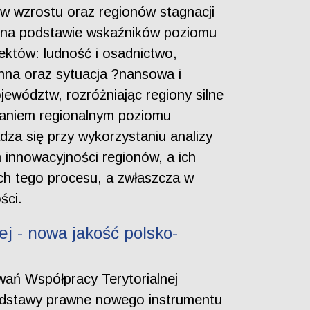
ów wzrostu oraz regionów stagnacji
 na podstawie wskaźników poziomu
któw: ludność i osadnictwo,
enna oraz sytuacja ?nansowa i
ewództw, rozróżniając regiony silne
owaniem regionalnym poziomu
dza się przy wykorzystaniu analizy
 innowacyjności regionów, a ich
h tego procesu, a zwłaszcza w
ści.
j - nowa jakość polsko-
wań Współpracy Terytorialnej
podstawy prawne nowego instrumentu