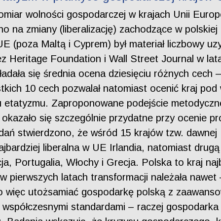
pomiar wolności gospodarczej w krajach Unii Europ
o na zmiany (liberalizację) zachodzące w polskie
E (poza Maltą i Cyprem) był materiał liczbowy u
 Heritage Foundation i Wall Street Journal w la
ładała się średnia ocena dziesięciu różnych cech 
tkich 10 cech pozwalał natomiast ocenić kraj pod 
mu etatyzmu. Zaproponowane podejście metodyczne
m, okazało się szczególnie przydatne przy ocenie
dań stwierdzono, że wśród 15 krajów tzw. dawnej U
 najbardziej liberalna w UE Irlandia, natomiast dru
cja, Portugalia, Włochy i Grecja. Polska to kraj na
 pierwszych latach transformacji należała nawet 
no więc utożsamiać gospodarkę polską z zaawan
e współczesnymi standardami – raczej gospodarka 