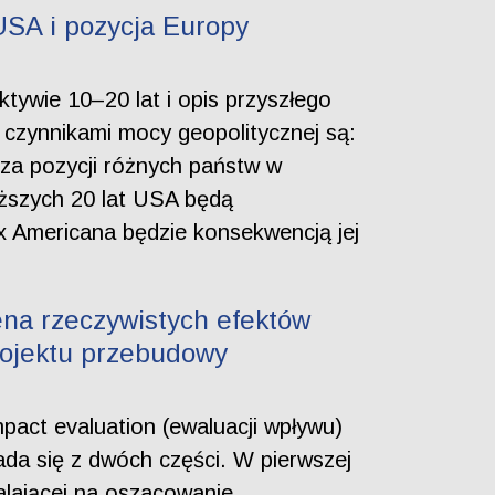
USA i pozycja Europy
ywie 10–20 lat i opis przyszłego
czynnikami mocy geopolitycznej są:
iza pozycji różnych państw w
iższych 20 lat USA będą
 Americana będzie konsekwencją jej
ena rzeczywistych efektów
rojektu przebudowy
mpact evaluation (ewaluacji wpływu)
łada się z dwóch części. W pierwszej
alającej na oszacowanie