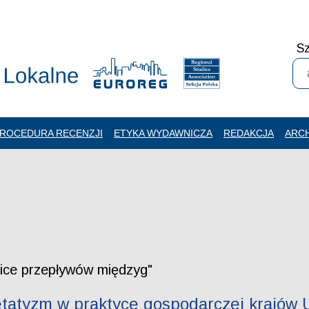
Sz
ROCEDURA RECENZJI
ETYKA WYDAWNICZA
REDAKCJA
ARC
lice przepływów międzyg"
 etatyzm w praktyce gospodarczej krajów U