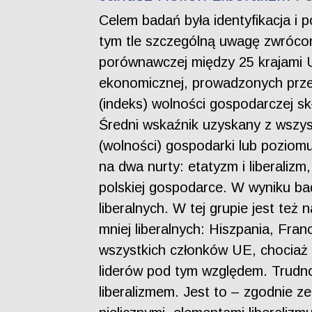
Celem badań była identyfikacja i 
tym tle szczególną uwagę zwrócon
porównawczej między 25 krajami U
ekonomicznej, prowadzonych przez
(indeks) wolności gospodarczej sk
Średni wskaźnik uzyskany z wszys
(wolności) gospodarki lub pozio
na dwa nurty: etatyzm i liberaliz
polskiej gospodarce. W wyniku ba
liberalnych. W tej grupie jest też
mniej liberalnych: Hiszpania, Fran
wszystkich członków UE, chociaż w
liderów pod tym względem. Trud
liberalizmem. Jest to – zgodnie z