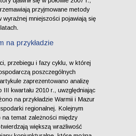
óry ujawnił się w połowie 2007 r.,
 przemawiają przyjmowane metody
 wyraźnej mniejszości pojawiają się
latach.
m na przykładzie
, przebiegu i fazy cyklu, w której
 gospodarczą poszczególnych
 artykule zaprezentowano analizę
II kwartału 2010 r., uwzględniając
żono na przykładzie Warmii i Mazur
podarki regionalnej. Kolejnym
4) na temat zależności między
twierdzają większą wrażliwość
miany koniunkturalne, które można