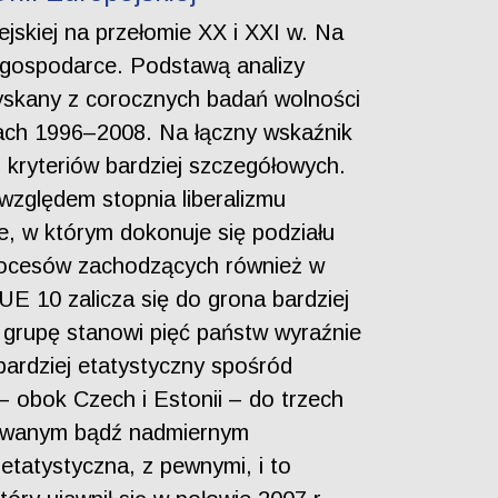
ejskiej na przełomie XX i XXI w. Na
j gospodarce. Podstawą analizy
zyskany z corocznych badań wolności
tach 1996–2008. Na łączny wskaźnik
– kryteriów bardziej szczegółowych.
względem stopnia liberalizmu
, w którym dokonuje się podziału
 procesów zachodzących również w
E 10 zalicza się do grona bardziej
gą grupę stanowi pięć państw wyraźnie
jbardziej etatystyczny spośród
– obok Czech i Estonii – do trzech
sowanym bądź nadmiernym
etatystyczna, z pewnymi, i to