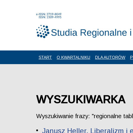
START
O KWARTALNIKU
DLA AUTORÓW
P
WYSZUKIWARKA
Wyszukiwanie frazy: "regionalne tab
Janusz Heller. Liberalizm i