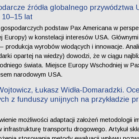
odarcze źródła globalnego przywództwa 
10–15 lat
a gospodarczych podstaw Pax Americana w perspekt
 Europy) w konstelacji interesów USA. Głównymi 
 – produkcja wyrobów wiodących i innowacje. Anal
arki opartej na wiedzy) dowodzi, że w ciągu najbl
dniego świata. Miejsce Europy Wschodniej w Pax
eresem narodowym USA.
Wojtowicz, Łukasz Widła-Domaradzki. Oc
ch z funduszy unijnych na przykładzie p
awienie możliwości adaptacji założeń metodologii i
w infrastrukturę transportu drogowego. Artykuł sk
ożenia stosowania metody ewaluacji wpływu pozw