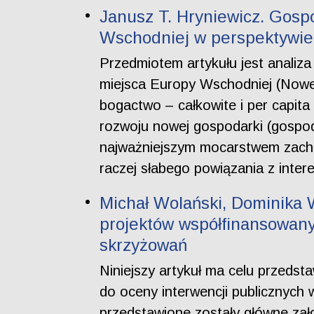
Janusz T. Hryniewicz. Gosp
Wschodniej w perspektywie 
Przedmiotem artykułu jest analiz
miejsca Europy Wschodniej (Nowej
bogactwo – całkowite i per capita
rozwoju nowej gospodarki (gospod
najważniejszym mocarstwem zacho
raczej słabego powiązania z int
Michał Wolański, Dominika 
projektów współfinansowany
skrzyżowań
Niniejszy artykuł ma celu przedst
do oceny interwencji publicznych 
przedstawione zostały główne zał