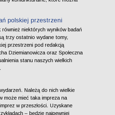
ań polskiej przestrzeni
ak również niektórych wyników badań
 są trzy ostatnio wydane tomy,
iej przestrzeni pod redakcją
echa Dziemianowicza oraz Społeczna
alnienia stanu naszych wielkich
.
wydarzeń. Należą do nich wielkie
yw może mieć taka impreza na
imprez w przeszłości. Uzyskane
zykładach – będzie najpewniej