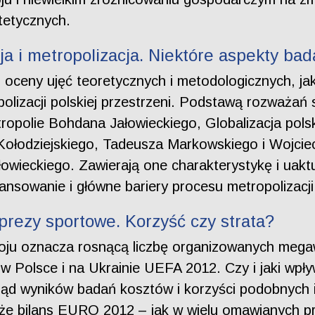
tetycznych.
ja i metropolizacja. Niektóre aspekty bad
az oceny ujęć teoretycznych i metodologicznych, j
opolizacji polskiej przestrzeni. Podstawą rozważań
opolie Bohdana Jałowieckiego, Globalizacja polsk
 Kołodziejskiego, Tadeusza Markowskiego i Wojci
owieckiego. Zawierają one charakterystykę i uaktu
wansowanie i główne bariery procesu metropolizacji
prezy sportowe. Korzyść czy strata?
zwoju oznacza rosnącą liczbę organizowanych mega
w Polsce i na Ukrainie UEFA 2012. Czy i jaki wpł
gląd wyników badań kosztów i korzyści podobnych 
że bilans EURO 2012 – jak w wielu omawianych pr