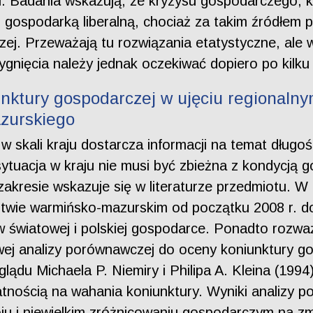
mu. Badania wskazują, że kryzysu gospodarczego, kt
 gospodarką liberalną, chociaż za takim źródłem
j. Przeważają tu rozwiązania etatystyczne, ale w
ygnięcia należy jednak oczekiwać dopiero po kilku 
unktury gospodarczej w ujęciu regionalny
zurskiego
 skali kraju dostarcza informacji na temat długości
sytuacja w kraju nie musi być zbieżna z kondycją
akresie wskazuje się w literaturze przedmiotu. W
twie warmińsko-mazurskim od początku 2008 r. do I
w światowej i polskiej gospodarce. Ponadto rozwa
j analizy porównawczej do oceny koniunktury gos
glądu Michaela P. Niemiry i Philipa A. Kleina (199
nością na wahania koniunktury. Wyniki analizy po
ju i niewielkim zróżnicowaniu gospodarczym na z