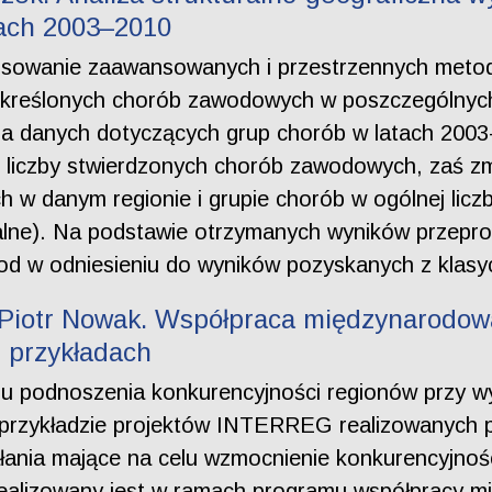
ach 2003–2010
sowanie zaawansowanych i przestrzennych metod 
określonych chorób zawodowych w poszczególnych 
na danych dotyczących grup chorób w latach 2003
 liczby stwierdzonych chorób zawodowych, zaś zmi
w danym regionie i grupie chorób w ogólnej licz
alne). Na podstawie otrzymanych wyników przep
d w odniesieniu do wyników pozyskanych z klasycz
Piotr Nowak. Współpraca międzynarodow
 przykładach
mu podnoszenia konkurencyjności regionów przy w
przykładzie projektów INTERREG realizowanych 
ałania mające na celu wzmocnienie konkurencyjnośc
alizowany jest w ramach programu współpracy mi