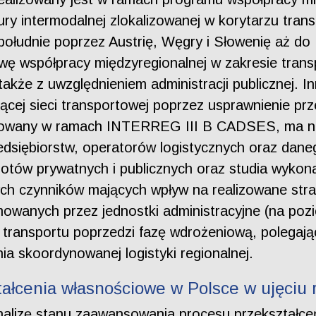
tury intermodalnej zlokalizowanej w korytarzu tr
a południe poprzez Austrię, Węgry i Słowenię aż do
wę współpracy międzyregionalnej w zakresie tran
akże z uwzględnieniem administracji publicznej. I
jącej sieci transportowej poprzez usprawnienie prz
owany w ramach INTERREG III B CADSES, ma na 
zedsiębiorstw, operatorów logistycznych oraz dan
iotów prywatnych i publicznych oraz studia wyko
szych czynników mających wpływ na realizowane str
owanych przez jednostki administracyjne (na poz
 transportu poprzedzi fazę wdrożeniową, polegają
ia skoordynowanej logistyki regionalnej.
tałcenia własnościowe w Polsce w ujęciu
nalizę stanu zaawansowania procesu przekształce