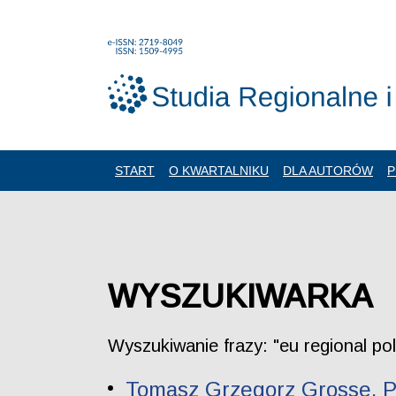
START
O KWARTALNIKU
DLA AUTORÓW
P
WYSZUKIWARKA
Wyszukiwanie frazy: "eu regional pol
Tomasz Grzegorz Grosse. Po