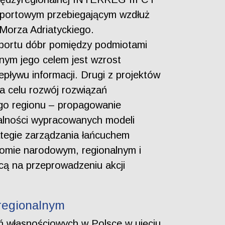
ansportowym przebiegającym wzdłuż
 Morza Adriatyckiego.
sportu dóbr pomiędzy podmiotami
nnym jego celem jest wzrost
epływu informacji. Drugi z projektów
celu rozwój rozwiązań
ego regionu – propagowanie
nalności wypracowanych modeli
ategie zarządzania łańcuchem
iomie narodowym, regionalnym i
cą na przeprowadzeniu akcji
 regionalnym
ń własnościowych w Polsce w ujęciu