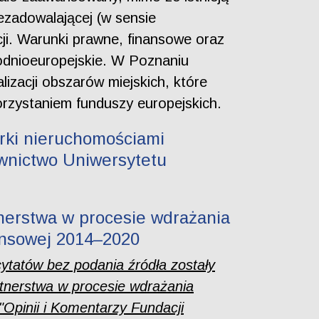
iezadowalającej (w sensie
cji. Warunki prawne, finansowe oraz
odnioeuropejskie. W Poznaniu
izacji obszarów miejskich, które
korzystaniem funduszy europejskich.
arki nieruchomościami
wnictwo Uniwersytetu
tnerstwa w procesie wdrażania
ansowej 2014–2020
cytatów bez podania źródła zostały
rtnerstwa w procesie wdrażania
Opinii i Komentarzy Fundacji