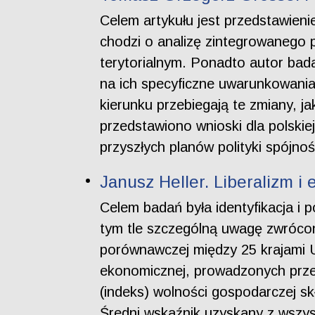
Celem artykułu jest przedstawieni
chodzi o analizę zintegrowanego p
terytorialnym. Ponadto autor bad
na ich specyficzne uwarunkowania.
kierunku przebiegają te zmiany, j
przedstawiono wnioski dla polskie
przyszłych planów polityki spójnoś
Janusz Heller. Liberalizm i
Celem badań była identyfikacja i 
tym tle szczególną uwagę zwrócon
porównawczej między 25 krajami U
ekonomicznej, prowadzonych przez
(indeks) wolności gospodarczej sk
Średni wskaźnik uzyskany z wszys