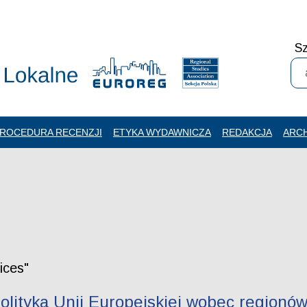
Sz
ROCEDURA RECENZJI
ETYKA WYDAWNICZA
REDAKCJA
ARC
ices"
lityka Unii Europejskiej wobec regionów