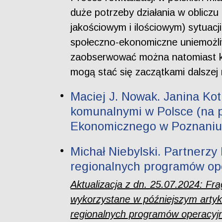
duże potrzeby działania w obliczu
jakościowym i ilościowym) sytuacj
społeczno-ekonomiczne uniemożliw
zaobserwować można natomiast kilk
mogą stać się zaczątkami dalszej 
Maciej J. Nowak. Janina Ko
komunalnymi w Polsce (na p
Ekonomicznego w Poznaniu, 
Michał Niebylski. Partnerz
regionalnych programów op
Aktualizacja z dn. 25.07.2024: Fr
wykorzystane w późniejszym artyk
regionalnych programów operacyjn