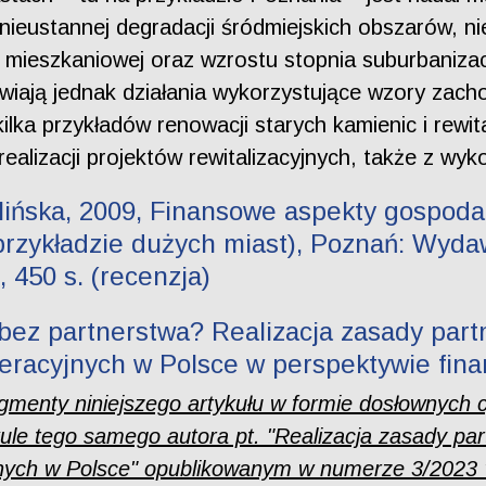
 nieustannej degradacji śródmiejskich obszarów, n
i mieszkaniowej oraz wzrostu stopnia suburbaniza
iają jednak działania wykorzystujące wzory zach
a przykładów renowacji starych kamienic i rewital
realizacji projektów rewitalizacyjnych, także z wy
tlińska, 2009, Finansowe aspekty gospod
rzykładzie dużych miast), Poznań: Wyda
450 s. (recenzja)
y bez partnerstwa? Realizacja zasady par
eracyjnych w Polsce w perspektywie fin
agmenty niniejszego artykułu w formie dosłownych 
ule tego samego autora pt. "Realizacja zasady pa
ych w Polsce" opublikowanym w numerze 3/2023 "