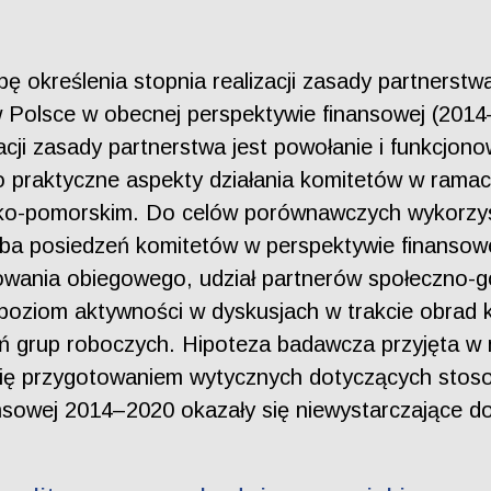
bę określenia stopnia realizacji zasady partnerst
olsce w obecnej perspektywie finansowej (2014–
acji zasady partnerstwa jest powołanie i funkcjon
o praktyczne aspekty działania komitetów w ram
wsko-pomorskim. Do celów porównawczych wykorzy
czba posiedzeń komitetów w perspektywie finansow
wania obiegowego, udział partnerów społeczno-go
poziom aktywności w dyskusjach w trakcie obrad 
ń grup roboczych. Hipoteza badawcza przyjęta w n
 się przygotowaniem wytycznych dotyczących stos
owej 2014–2020 okazały się niewystarczające do 