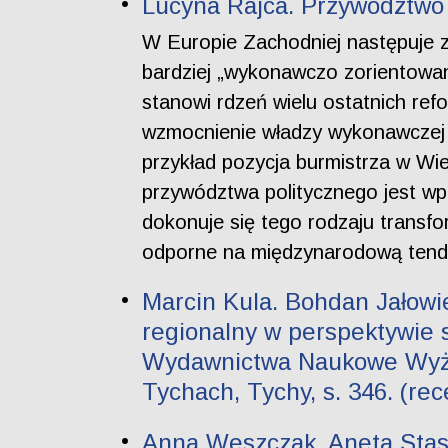
Lucyna Rajca. Przywództwo 
W Europie Zachodniej następuje 
bardziej „wykonawczo zorientowan
stanowi rdzeń wielu ostatnich re
wzmocnienie władzy wykonawczej i
przykład pozycja burmistrza w Wi
przywództwa politycznego jest w
dokonuje się tego rodzaju transfo
odporne na międzynarodową tende
Marcin Kula. Bohdan Jałowie
regionalny w perspektywie s
Wydawnictwa Naukowe Wyższ
Tychach, Tychy, s. 346. (rec
Anna Weszczak, Aneta Stasz