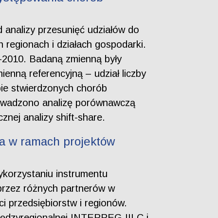
analizy przesunięć udziałów do
regionach i działach gospodarki.
-2010. Badaną zmienną były
enną referencyjną – udział liczby
bie stwierdzonych chorób
rowadzono analizę porównawczą
nej analizy shift-share.
a w ramach projektów
ykorzystaniu instrumentu
przez różnych partnerów w
i przedsiębiorstw i regionów.
ędzyregionalnej INTERREG III C i