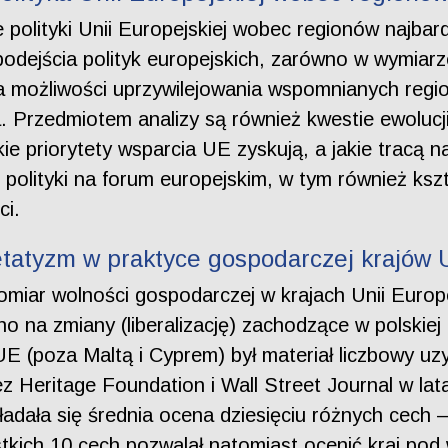
e polityki Unii Europejskiej wobec regionów najba
odejścia polityk europejskich, zarówno w wymiarz
a możliwości uprzywilejowania wspomnianych regio
 Przedmiotem analizy są również kwestie ewolucji
akie priorytety wsparcia UE zyskują, a jakie tracą
j polityki na forum europejskim, w tym również ks
ci.
 etatyzm w praktyce gospodarczej krajów U
pomiar wolności gospodarczej w krajach Unii Europ
o na zmiany (liberalizację) zachodzące w polskie
E (poza Maltą i Cyprem) był materiał liczbowy u
 Heritage Foundation i Wall Street Journal w la
ładała się średnia ocena dziesięciu różnych cech 
tkich 10 cech pozwalał natomiast ocenić kraj pod 