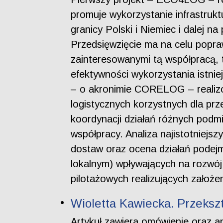
promuje wykorzystanie infrastruk
granicy Polski i Niemiec i dalej n
Przedsięwzięcie ma na celu popra
zainteresowanymi tą współpracą, t
efektywności wykorzystania istnie
– o akronimie CORELOG – realiz
logistycznych korzystnych dla pr
koordynacji działań różnych podm
współpracy. Analiza najistotniej
dostaw oraz ocena działań podejm
lokalnym) wpływających na rozwój
pilotażowych realizujących założen
Wioletta Kawiecka. Przeksz
Artykuł zawiera omówienie oraz a