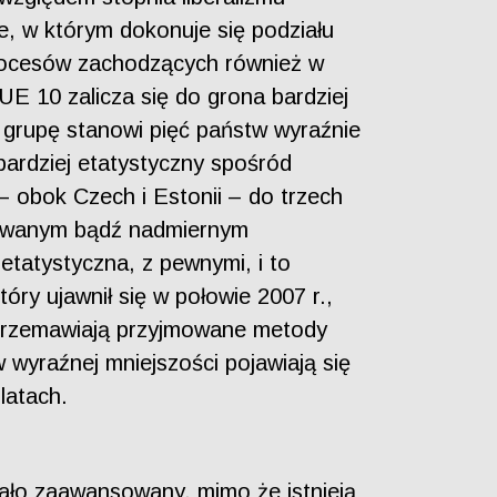
, w którym dokonuje się podziału
 procesów zachodzących również w
E 10 zalicza się do grona bardziej
gą grupę stanowi pięć państw wyraźnie
jbardziej etatystyczny spośród
– obok Czech i Estonii – do trzech
sowanym bądź nadmiernym
etatystyczna, z pewnymi, i to
óry ujawnił się w połowie 2007 r.,
 przemawiają przyjmowane metody
 wyraźnej mniejszości pojawiają się
latach.
 mało zaawansowany, mimo że istnieją