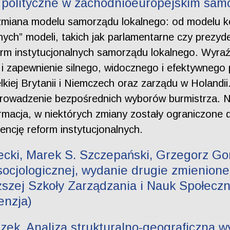
polityczne w zachodnioeuropejskim samo
zmiana modelu samorządu lokalnego: od modelu k
ych” modeli, takich jak parlamentarne czy prezyd
form instytucjonalnych samorządu lokalnego. Wyra
 zapewnienie silnego, widocznego i efektywnego 
elkiej Brytanii i Niemczech oraz zarządu w Holan
prowadzenie bezpośrednich wyborów burmistrza. 
rmacja, w niektórych zmiany zostały ograniczone d
ncję reform instytucjonalnych.
cki, Marek S. Szczepański, Grzegorz Gorz
ocjologicznej, wydanie drugie zmienione
ej Szkoły Zarządzania i Nauk Społeczny
enzja)
ek. Analiza strukturalno-geograficzna 