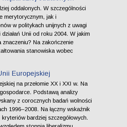
rdziej oddalonych. W szczególności
e merytorycznym, jak i
nów w politykach unijnych z uwagi
 działań Unii od roku 2004. W jakim
 na znaczeniu? Na zakończenie
ztałtowania stanowiska wobec
nii Europejskiej
ejskiej na przełomie XX i XXI w. Na
j gospodarce. Podstawą analizy
zyskany z corocznych badań wolności
tach 1996–2008. Na łączny wskaźnik
– kryteriów bardziej szczegółowych.
względem stopnia liberalizmu