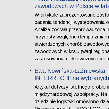
zawodowych w Polsce w lat
W artykule zaprezentowano zasto
badania tendencji występowania 
Analiza została przeprowadzona 
przyrosty względne (tempa zmian)
stwierdzonych chorób zawodowych 
zawodowych w kraju (wagi region
zastosowania nieklasycznych meto
Ewa Nowińska-Łaźniewska, 
INTERREG III na wybranych
Artykuł dotyczy istotnego proble
międzynarodowej współpracy. Na 
dziedzinie logistyki omówiono dzi
Pierwszy projekt – ECO4LOG – re