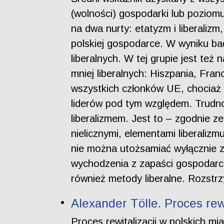
(wolności) gospodarki lub pozio
na dwa nurty: etatyzm i liberaliz
polskiej gospodarce. W wyniku ba
liberalnych. W tej grupie jest też
mniej liberalnych: Hiszpania, Fran
wszystkich członków UE, chociaż w
liderów pod tym względem. Trud
liberalizmem. Jest to – zgodnie z
nielicznymi, elementami liberaliz
nie można utożsamiać wyłącznie z
wychodzenia z zapaści gospodarcze
również metody liberalne. Rozstrz
Alexander Tölle. Proces rew
Proces rewitalizacji w polskich m