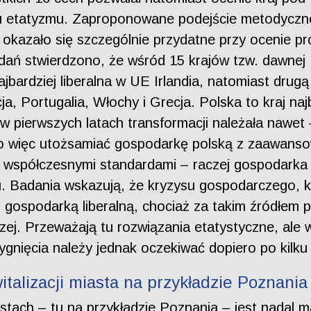
mu etatyzmu. Zaproponowane podejście metodyczne
m, okazało się szczególnie przydatne przy ocenie
dań stwierdzono, że wśród 15 krajów tzw. dawnej U
 najbardziej liberalna w UE Irlandia, natomiast dru
cja, Portugalia, Włochy i Grecja. Polska to kraj na
 pierwszych latach transformacji należała nawet 
no więc utożsamiać gospodarkę polską z zaawan
e współczesnymi standardami – raczej gospodarka 
mu. Badania wskazują, że kryzysu gospodarczego, kt
 gospodarką liberalną, chociaż za takim źródłem
j. Przeważają tu rozwiązania etatystyczne, ale w
ygnięcia należy jednak oczekiwać dopiero po kilku 
italizacji miasta na przykładzie Poznania
iastach – tu na przykładzie Poznania – jest nadal